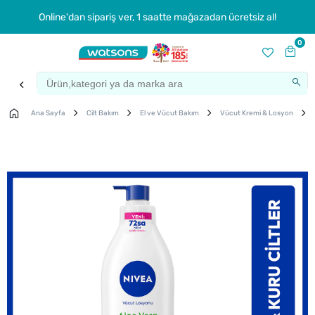
Online'dan sipariş ver, 1 saatte mağazadan ücretsiz al!
0
Ana Sayfa
Cilt Bakım
El ve Vücut Bakım
Vücut Kremi & Losyon