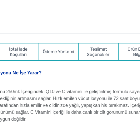
İptal İade
Teslimat
Ürün 
Ödeme Yöntemi
Koşulları
Seçenekleri
Bilg
syonu Ne İşe Yarar?
 250ml: İçeriğindeki Q10 ve C vitamini ile geliştirilmiş formulü say
ekliğinin artmasını sağlar. Hızlı emilen vücut losyonu ile 72 saat boy
rafından hızla emilir ve cildinizde yağlı, yapışkan his bırakmaz. İçeri
ünümü sağlar. C Vitamini içeriği ile daha canlı bir cilt görünümü sunar
ygun değildir.