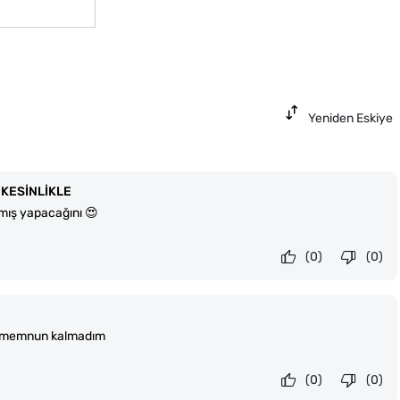
Yeniden Eskiye
KESİNLİKLE
ış yapacağını 😍
(0)
(0)
lmiş memnun kalmadım
(0)
(0)