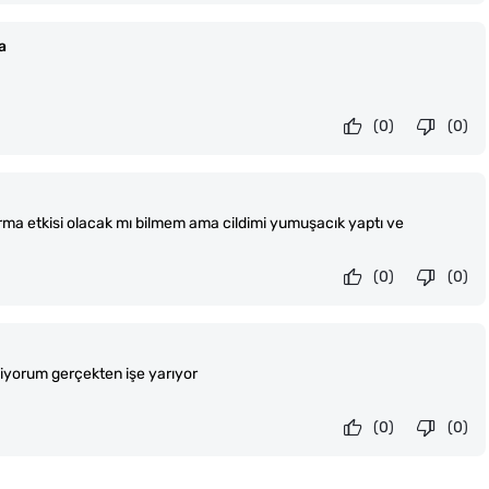
a
(0)
(0)
ırma etkisi olacak mı bilmem ama cildimi yumuşacık yaptı ve
(0)
(0)
viyorum gerçekten işe yarıyor
(0)
(0)