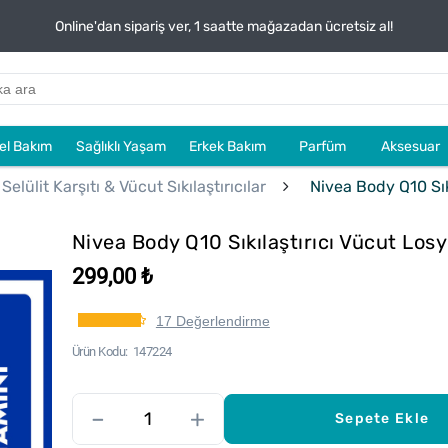
Online'dan sipariş ver, 1 saatte mağazadan ücretsiz al!
sel Bakım
Sağlıklı Yaşam
Erkek Bakım
Parfüm
Aksesuar
Selülit Karşıtı & Vücut Sıkılaştırıcılar
Nivea Body Q10 Sık
Nivea Body Q10 Sıkılaştırıcı Vücut Lo
299,00 ₺
17 Değerlendirme
Ürün Kodu
147224
–
+
Sepete Ekle