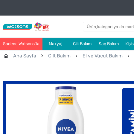
Sadece Watsons’ta
Makyaj
Cilt Bakım
Saç Bakım
Kişi
Ana Sayfa
Cilt Bakım
El ve Vücut Bakım