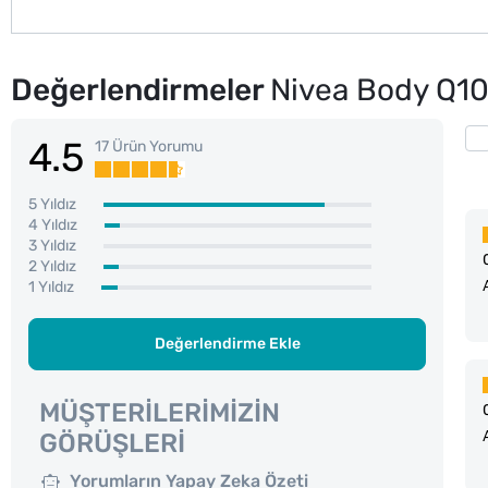
Değerlendirmeler
Nivea Body Q10 
4.5
17 Ürün Yorumu
5 Yıldız
4 Yıldız
3 Yıldız
2 Yıldız
1 Yıldız
Değerlendirme Ekle
MÜŞTERILERIMIZIN
GÖRÜŞLERI
Yorumların Yapay Zeka Özeti