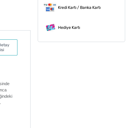
Kredi Kartı / Banka Kartı
Hediye Kartı
Detay
isi
esinde
unca
ğindeki
.