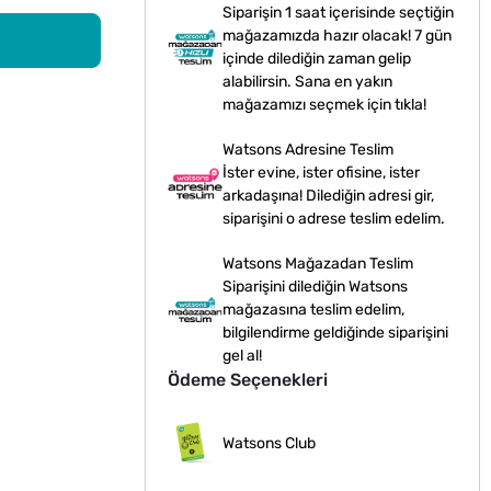
Siparişin 1 saat içerisinde seçtiğin
mağazamızda hazır olacak! 7 gün
içinde dilediğin zaman gelip
alabilirsin. Sana en yakın
mağazamızı seçmek için tıkla!
Watsons Adresine Teslim
İster evine, ister ofisine, ister
arkadaşına! Dilediğin adresi gir,
siparişini o adrese teslim edelim.
Watsons Mağazadan Teslim
Siparişini dilediğin Watsons
mağazasına teslim edelim,
bilgilendirme geldiğinde siparişini
gel al!
Ödeme Seçenekleri
Watsons Club