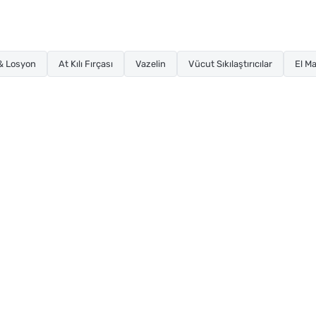
& Losyon
At Kılı Fırçası
Vazelin
Vücut Sıkılaştırıcılar
El M