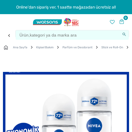
Online'dan sipariş ver, 1 saatte mağazadan ücretsiz al!
0
Ana Sayfa
Kişisel Bakım
Parfüm ve Deodorant
Stick ve Roll-On
Çok
Satanlar