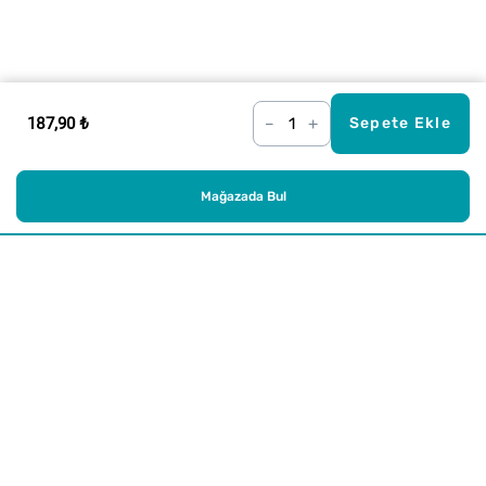
187,90 ₺
–
+
Sepete Ekle
Mağazada Bul
Alışveriş
Kurumsal