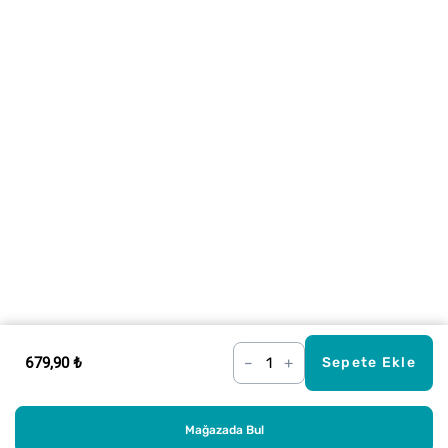
679,90 ₺
–
+
Sepete Ekle
Mağazada Bul