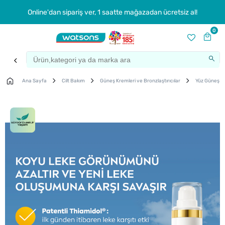
Online'dan sipariş ver, 1 saatte mağazadan ücretsiz al!
0
Ana Sayfa
Cilt Bakım
Güneş Kremleri ve Bronzlaştırıcılar
Yüz Güneş K