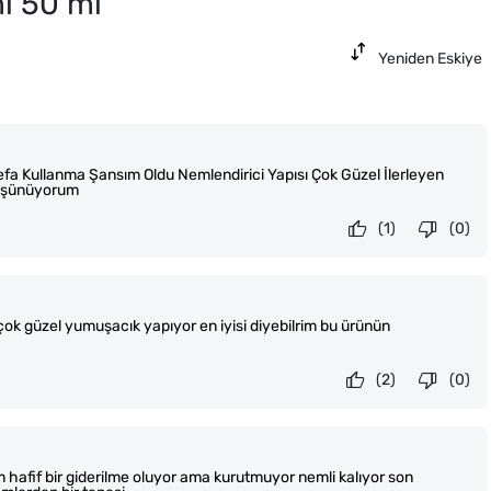
i 50 ml
Yeniden Eskiye
Defa Kullanma Şansım Oldu Nemlendirici Yapısı Çok Güzel İlerleyen
Düşünüyorum
(1)
(0)
çok güzel yumuşacık yapıyor en iyisi diyebilrim bu ürünün
(2)
(0)
hafif bir giderilme oluyor ama kurutmuyor nemli kalıyor son