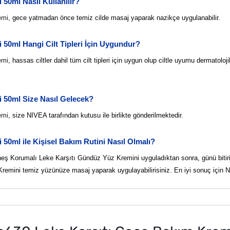
50ml Nasıl Kullanılır?
emi
, gece yatmadan önce temiz cilde masaj yaparak nazikçe uygulanabilir.
50ml Hangi Cilt Tipleri İçin Uygundur?
emi
, hassas ciltler dahil tüm cilt tipleri için uygun olup ciltle uyumu dermatoloj
 50ml Size Nasıl Gelecek?
emi
, size NIVEA tarafından kutusu ile birlikte gönderilmektedir.
0ml ile Kişisel Bakım Rutini Nasıl Olmalı?
eş Korumalı Leke Karşıtı Gündüz Yüz Kremini uyguladıktan sonra, günü bitir
ini temiz yüzünüze masaj yaparak uygulayabilirisiniz. En iyi sonuç için 