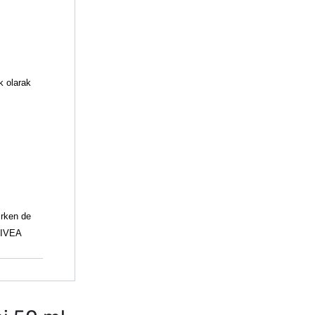
ik olarak
irken de
NIVEA