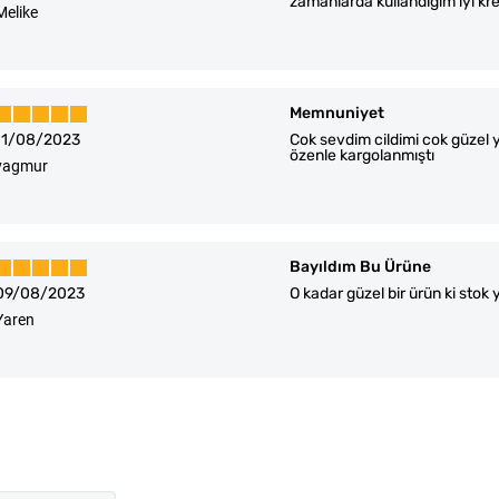
zamanlarda kullandığım iyi kr
Melike
Memnuniyet
11/08/2023
Cok sevdim cildimi cok güzel 
özenle kargolanmıştı
yagmur
Bayıldım Bu Ürüne
09/08/2023
O kadar güzel bir ürün ki sto
Yaren