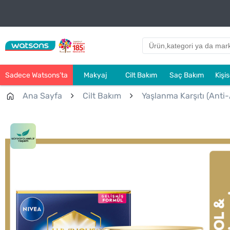
Sadece Watsons’ta
Makyaj
Cilt Bakım
Saç Bakım
Kişi
Ana Sayfa
Cilt Bakım
Yaşlanma Karşıtı (Anti