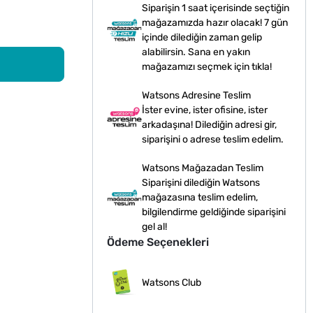
Siparişin 1 saat içerisinde seçtiğin
mağazamızda hazır olacak! 7 gün
içinde dilediğin zaman gelip
alabilirsin. Sana en yakın
mağazamızı seçmek için tıkla!
Watsons Adresine Teslim
İster evine, ister ofisine, ister
arkadaşına! Dilediğin adresi gir,
siparişini o adrese teslim edelim.
Watsons Mağazadan Teslim
Siparişini dilediğin Watsons
mağazasına teslim edelim,
bilgilendirme geldiğinde siparişini
gel al!
Ödeme Seçenekleri
Watsons Club