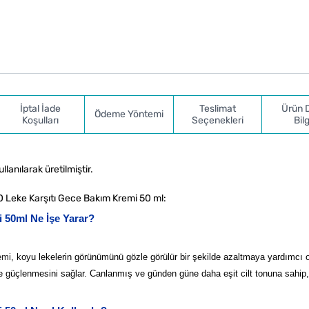
İptal İade
Teslimat
Ürün 
Ödeme Yöntemi
Koşulları
Seçenekleri
Bilg
lanılarak üretilmiştir.
 Leke Karşıtı Gece Bakım Kremi 50 ml:
 50ml Ne İşe Yarar?
emi
, koyu lekelerin görünümünü gözle görülür bir şekilde azaltmaya yardımcı o
e güçlenmesini sağlar. Canlanmış ve günden güne daha eşit cilt tonuna sahip, ış