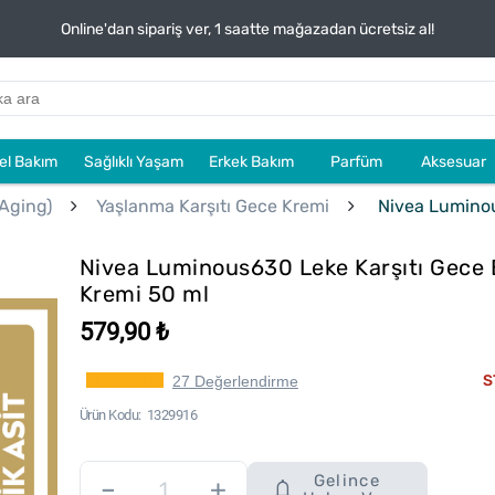
Online'dan sipariş ver, 1 saatte mağazadan ücretsiz al!
sel Bakım
Sağlıklı Yaşam
Erkek Bakım
Parfüm
Aksesuar
-Aging)
Yaşlanma Karşıtı Gece Kremi
Nivea Luminou
Nivea Luminous630 Leke Karşıtı Gece
Kremi 50 ml
579,90 ₺
S
27 Değerlendirme
Ürün Kodu
1329916
Gelince
–
+