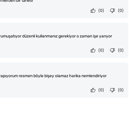
emlerden bir tanesi
(0)
(0)
yumuşatıyor düzenli kullanmanız gerekiyor o zaman işe yarıyor
(0)
(0)
k yapıyorum resmen böyle bişey olamaz harika nemlendiriyor
(0)
(0)