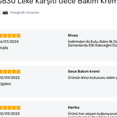
630 Leke Karşıtı Gece Bakım Krem
Fotoğraflı Yorumlar
Nivea
16/01/2024
İndirimden İki Kutu Aldım İlk 
Zamanlarda Etki Edeceğini 
Rojda
Gece Bakım kremi
20/09/2023
Ürünün ikinci kutusunu aldım 
Çiğdem
Harika
20/09/2023
Ürünü her akşam kullanıyorum 