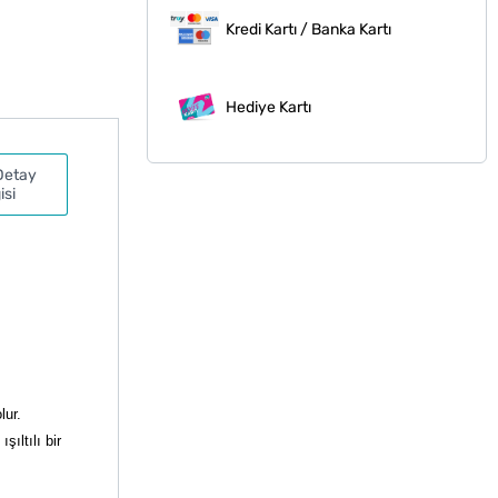
Kredi Kartı / Banka Kartı
Hediye Kartı
Detay
isi
lur.
ıltılı bir