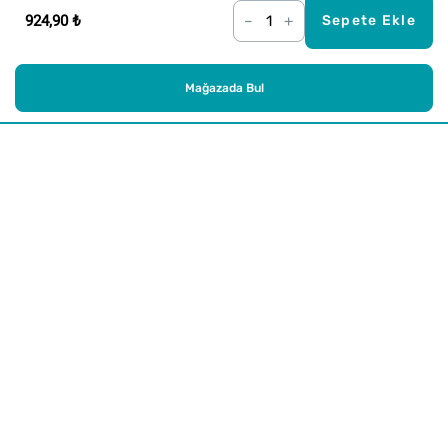
924,90 ₺
–
+
Sepete Ekle
Mağazada Bul
Alışveriş
Kurumsal
Watsons Club