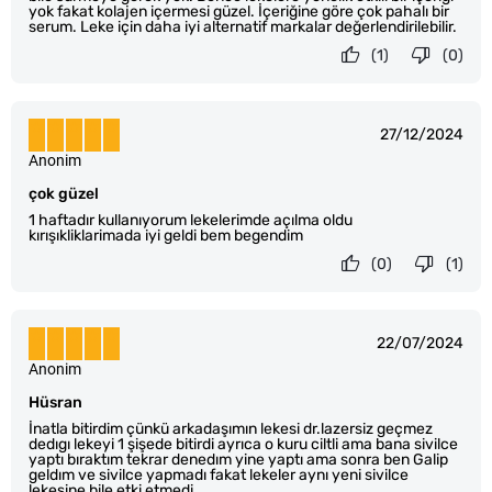
yok fakat kolajen içermesi güzel. İçeriğine göre çok pahalı bir
serum. Leke için daha iyi alternatif markalar değerlendirilebilir.
(1)
(0)
27/12/2024
Anonim
çok güzel
1 haftadır kullanıyorum lekelerimde açılma oldu
kırışıkliklarimada iyi geldi bem begendim
(0)
(1)
22/07/2024
Anonim
Hüsran
İnatla bitirdim çünkü arkadaşımın lekesi dr.lazersiz geçmez
dedıgı lekeyi 1 şişede bitirdi ayrıca o kuru ciltli ama bana sivilce
yaptı bıraktım tekrar denedım yine yaptı ama sonra ben Galip
geldım ve sivilce yapmadı fakat lekeler aynı yeni sivilce
lekesine bile etki etmedi