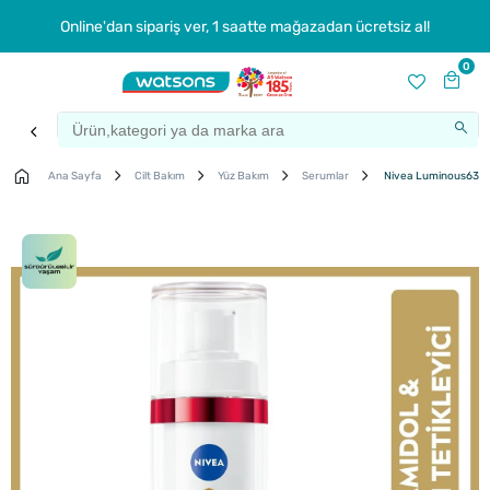
Online'dan sipariş ver, 1 saatte mağazadan ücretsiz al!
0
Ana Sayfa
Cilt Bakım
Yüz Bakım
Serumlar
Nivea Luminous630 Le