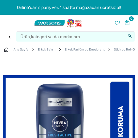
Online'dan sipariş ver, 1 saatte mağazadan ücretsiz al!
0
Ana Sayfa
Erkek Bakım
Erkek Parfüm ve Deodorant
Stick ve Roll-On