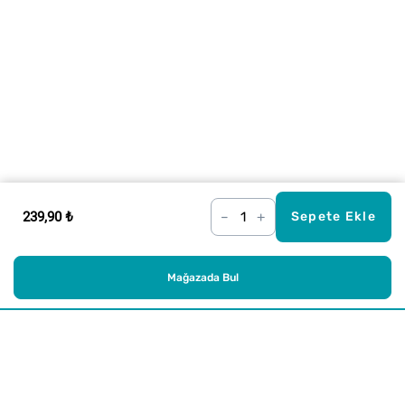
239,90 ₺
–
+
Sepete Ekle
Mağazada Bul