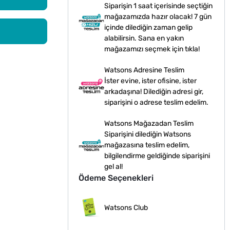
Siparişin 1 saat içerisinde seçtiğin
mağazamızda hazır olacak! 7 gün
içinde dilediğin zaman gelip
alabilirsin. Sana en yakın
mağazamızı seçmek için tıkla!
Watsons Adresine Teslim
İster evine, ister ofisine, ister
arkadaşına! Dilediğin adresi gir,
siparişini o adrese teslim edelim.
Watsons Mağazadan Teslim
Siparişini dilediğin Watsons
mağazasına teslim edelim,
bilgilendirme geldiğinde siparişini
gel al!
Ödeme Seçenekleri
Watsons Club