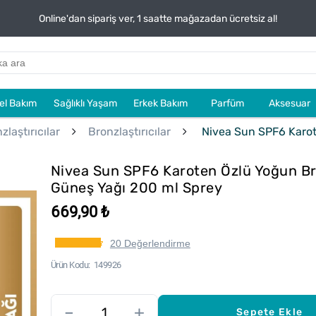
Online'dan sipariş ver, 1 saatte mağazadan ücretsiz al!
sel Bakım
Sağlıklı Yaşam
Erkek Bakım
Parfüm
Aksesuar
laştırıcılar
Bronzlaştırıcılar
Nivea Sun SPF6 Karote
Nivea Sun SPF6 Karoten Özlü Yoğun Bro
Güneş Yağı 200 ml Sprey
669,90 ₺
20 Değerlendirme
Ürün Kodu
149926
–
+
Sepete Ekle