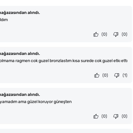
ağazasından alındı.
ldım
(0)
(0)
ağazasından alındı.
ı olmama ragmen cok guzel bronzlastım kısa surede cok guzel etkı ettı
(0)
(1)
ağazasından alındı.
anlayamadım ama güzel koruyor güneşten
(0)
(0)