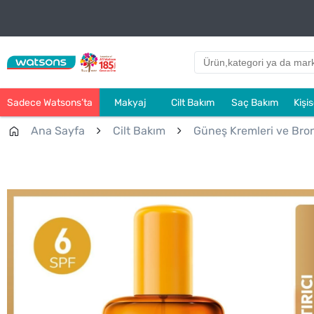
Sadece Watsons’ta
Makyaj
Cilt Bakım
Saç Bakım
Kişi
Ana Sayfa
Cilt Bakım
Güneş Kremleri ve Bronz