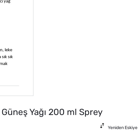
i yağ 
, leke 
sık sık 
mak 
ı Güneş Yağı 200 ml Sprey
Yeniden Eskiye