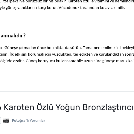
iltte ipeksi ve pürüzsüz bir his bırakır. Karoten özü, e vitamini ve nemlendiric
le güneş yanıklarına karşı korur. Vücudunuz tarafından kolayca emilir.
lanmalıdır?
ır. Güneşe çıkmadan önce bol miktarda sürün. Tamamen emilmesini bekleyin
nın. İlk etkisini korumak için yüzdükten, terledikten ve kurulandıktan sonra 
ölçüde azaltır. Güneş koruyucu kullansanız bile uzun süre güneşe maruz kal
 Karoten Özlü Yoğun Bronzlaştırıc
Fotoğraflı Yorumlar