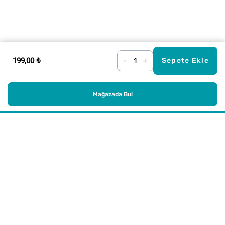
199,00 ₺
–
+
Sepete Ekle
Mağazada Bul
Alışveriş
Kurumsal