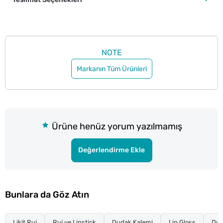
NOTE
Markanın Tüm Ürünleri
Ürüne henüz yorum yazılmamış
Değerlendirme Ekle
Bunlara da Göz Atın
Likit Ruj
Ruj ve Lipstick
Dudak Kalemi
Lip Gloss
Dud