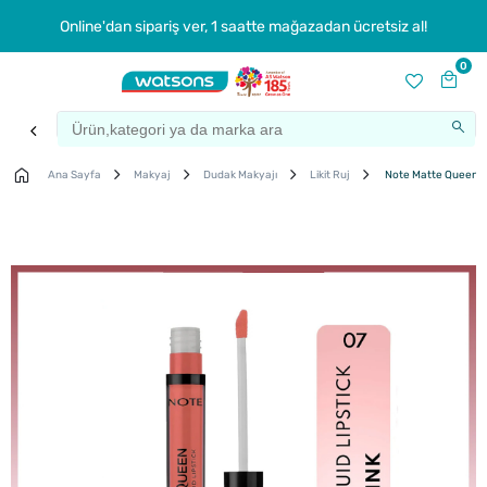
Online'dan sipariş ver, 1 saatte mağazadan ücretsiz al!
0
Ana Sayfa
Makyaj
Dudak Makyajı
Likit Ruj
Note Matte Queen Lik