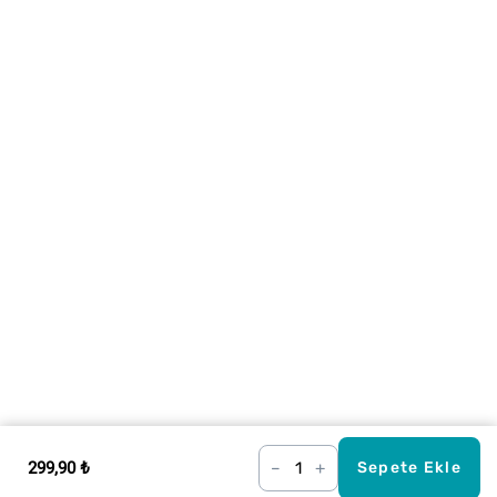
299,90 ₺
–
+
Sepete Ekle