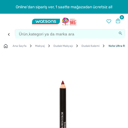
Online'dan sipariş ver, 1 saatte mağazadan ücretsiz al!
0
Ana Sayfa
Makyaj
Dudak Makyajı
Dudak Kalemi
Note Ultra Ric