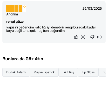
26/03/2025
Anonim
rengi güzel
yapısını beğendim kalıcılığı iyi denebilir rengi buradaki kadar
koyu değil tonu çok hoş ben beğendim
(0)
(0)
Bunlara da Göz Atın
Dudak Kalemi
Ruj ve Lipstick
Likit Ruj
Lip Gloss
Dud