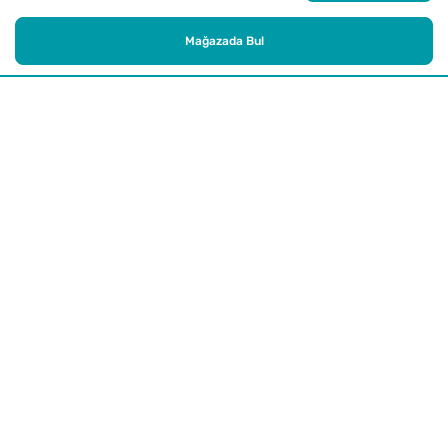
Mağazada Bul
Alışveriş
Kurumsal
Watsons Club
Yardım