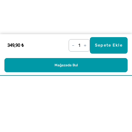
349,90 ₺
–
+
Sepete Ekle
Mağazada Bul
Alışveriş