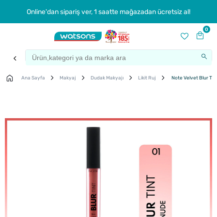
Online'dan sipariş ver, 1 saatte mağazadan ücretsiz al!
0
Ana Sayfa
Makyaj
Dudak Makyajı
Likit Ruj
Note Velvet Blur Tint