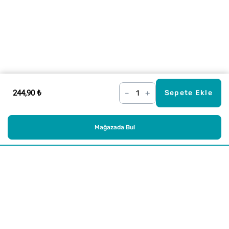
244,90 ₺
–
+
Sepete Ekle
Mağazada Bul
Alışveriş