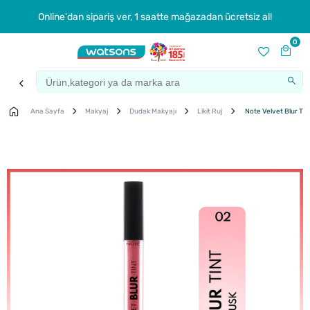
Online'dan sipariş ver, 1 saatte mağazadan ücretsiz al!
0
Ana Sayfa
Makyaj
Dudak Makyajı
Likit Ruj
Note Velvet Blur Tint