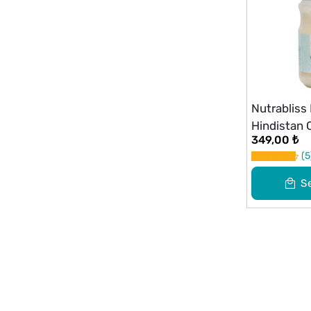
Nutrabliss
Hindistan 
349,00 ₺
ml
5
S