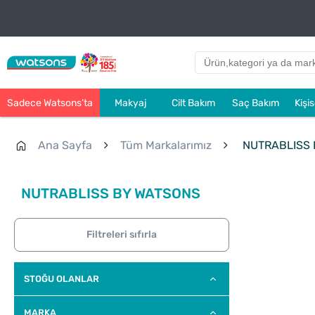
Sadece Watsons’ta
Makyaj
Cilt Bakım
Saç Bakım
Kişi
Ana Sayfa
Tüm Markalarımız
NUTRABLISS 
NUTRABLISS BY WATSONS
Filtreleri sıfırla
STOĞU OLANLAR
MARKA