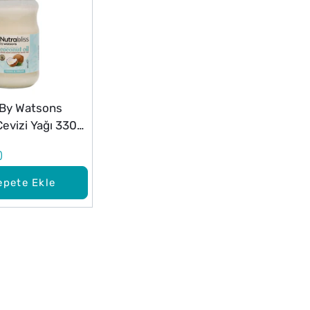
 By Watsons
Cevizi Yağı 330
epete Ekle