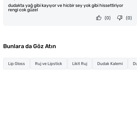
dudakta yağ gibi kayıyor ve hicbir sey yok gibi hissettiriyor
rengi cok güzel
(0)
(0)
Bunlara da Göz Atın
Lip Gloss
Ruj ve Lipstick
Likit Ruj
Dudak Kalemi
Dud