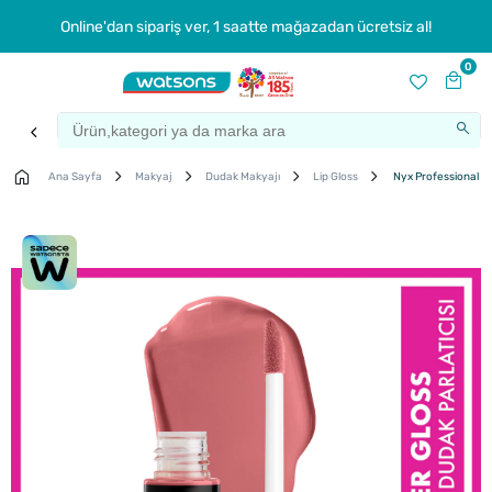
Online'dan sipariş ver, 1 saatte mağazadan ücretsiz al!
0
Ana Sayfa
Makyaj
Dudak Makyajı
Lip Gloss
Nyx Professional Ma