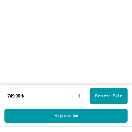
749,90 ₺
–
+
Sepete Ekle
Mağazada Bul