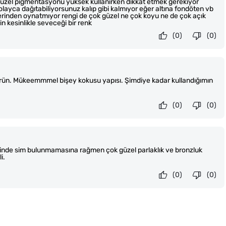
üzel pigmentasyonu yüksek kullanırken dikkat etmek gerekiyor
layca dağıtabiliyorsunuz kalıp gibi kalmıyor eğer altına fondöten vb
erinden oynatmıyor rengi de çok güzel ne çok koyu ne de çok açık
n kesinlikle seveceği bir renk
(0)
(0)
ürün. Mükeemmmel bişey kokusu yapısı. Şimdiye kadar kullandığımın
(0)
(0)
çinde sim bulunmamasına rağmen çok güzel parlaklık ve bronzluk
i.
(0)
(0)