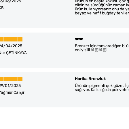
16/06/2025
ürünün en başta kokusu çok g
cildinize sürdüğünüz zaman ko
KB
ürün kullanıyorsanız onu da y
beyaz ve hafif buğday tenlileri
❤️❤️
24/04/2025
Bronzer için tam aradığım bi 
en iyisiiii 🫶🏻🫶🏻
Nur ÇETİNKAYA
Harika Bronzluk
29/01/2025
Ürünün pigmenti çok güzel. İ
sağlıyor. Kalıcılığı da çok yeterl
Yağmur Çalışır