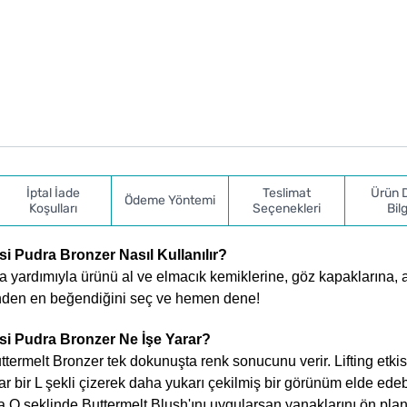
İptal İade
Teslimat
Ürün 
Ödeme Yöntemi
Koşulları
Seçenekleri
Bilg
 Pudra Bronzer Nasıl Kullanılır?
a yardımıyla ürünü al ve elmacık kemiklerine, göz kapaklarına, 
ğinden en beğendiğini seç ve hemen dene!
i Pudra Bronzer Ne İşe Yarar?
rmelt Bronzer tek dokunuşta renk sonucunu verir. Lifting etkisi
 bir L şekli çizerek daha yukarı çekilmiş bir görünüm elde edebi
 O şeklinde Buttermelt Blush'ını uygularsan yanaklarını ön pla