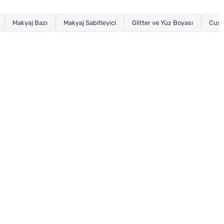
Makyaj Bazı
Makyaj Sabitleyici
Glitter ve Yüz Boyası
Cush