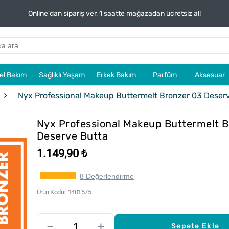
Online'dan sipariş ver, 1 saatte mağazadan ücretsiz al!
sel Bakım
Sağlıklı Yaşam
Erkek Bakım
Parfüm
Aksesuar
Nyx Professional Makeup Buttermelt Bronzer 03 Deser
Nyx Professional Makeup Buttermelt 
Deserve Butta
1.149,90 ₺
8 Değerlendirme
Ürün Kodu
1401575
–
+
Sepete Ekle