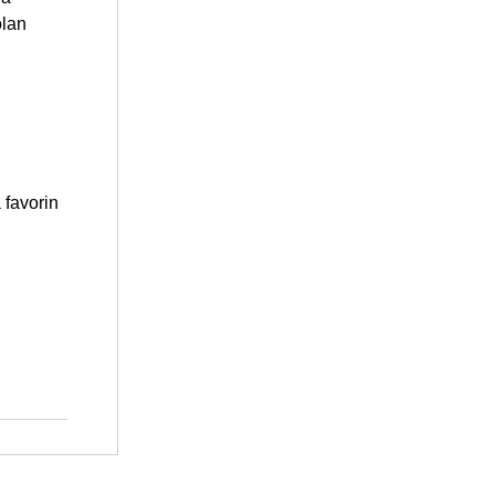
olan
 favorin