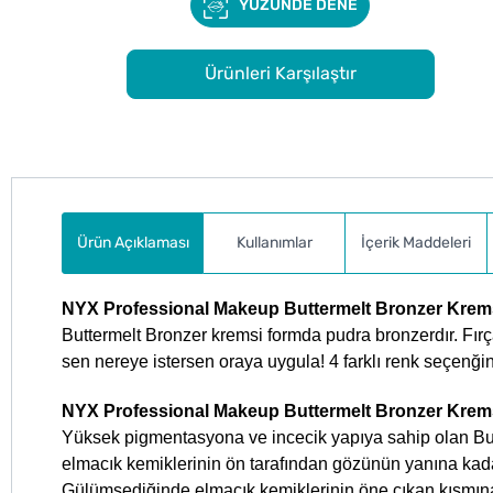
YÜZÜNDE DENE
Ürünleri Karşılaştır
Ürün Açıklaması
Kullanımlar
İçerik Maddeleri
NYX Professional Makeup Buttermelt Bronzer Kremsi
Buttermelt Bronzer kremsi formda pudra bronzerdır. Fırç
sen nereye istersen oraya uygula! 4 farklı renk seçen
NYX Professional Makeup Buttermelt Bronzer Krems
Yüksek pigmentasyona ve incecik yapıya sahip olan Butte
elmacık kemiklerinin ön tarafından gözünün yanına kadar
Gülümsediğinde elmacık kemiklerinin öne çıkan kısmına