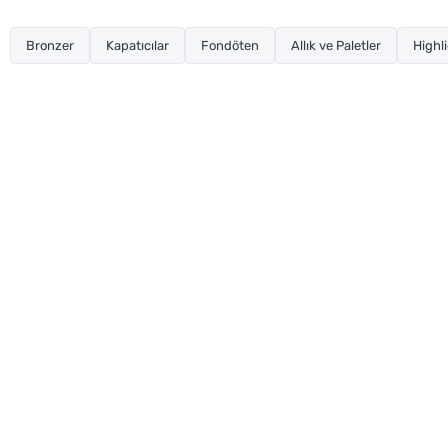
Bronzer
Kapatıcılar
Fondöten
Allık ve Paletler
Highli