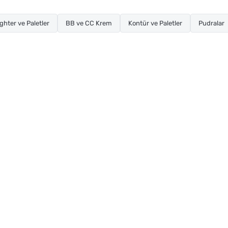
ghter ve Paletler
BB ve CC Krem
Kontür ve Paletler
Pudralar