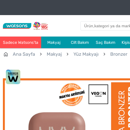
Sadece Watsons’ta
Makyaj
Cilt Bakım
Saç Bakım
Kişi
Ana Sayfa
Makyaj
Yüz Makyajı
Bronzer