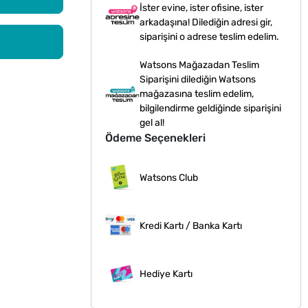
İster evine, ister ofisine, ister
arkadaşına! Dilediğin adresi gir,
siparişini o adrese teslim edelim.
Watsons Mağazadan Teslim
Siparişini dilediğin Watsons
mağazasına teslim edelim,
bilgilendirme geldiğinde siparişini
gel al!
Ödeme Seçenekleri
Watsons Club
Kredi Kartı / Banka Kartı
Hediye Kartı