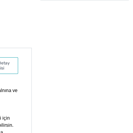
Detay
isi
alnına ve
 için
lirsin.
na