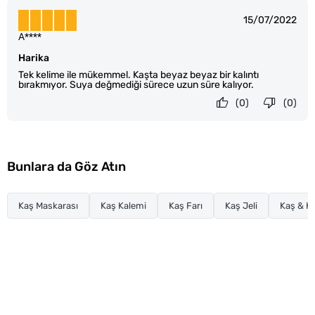
15/07/2022
A****
Harika
Tek kelime ile mükemmel. Kaşta beyaz beyaz bir kalıntı
bırakmıyor. Suya değmediği sürece uzun süre kalıyor.
(0)
(0)
Bunlara da Göz Atın
Kaş Maskarası
Kaş Kalemi
Kaş Farı
Kaş Jeli
Kaş & K