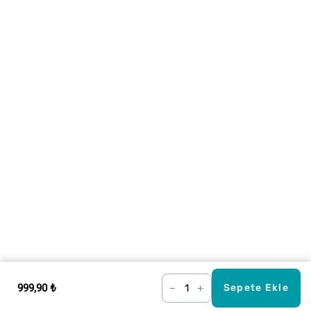
999,90 ₺
–
+
Sepete Ekle