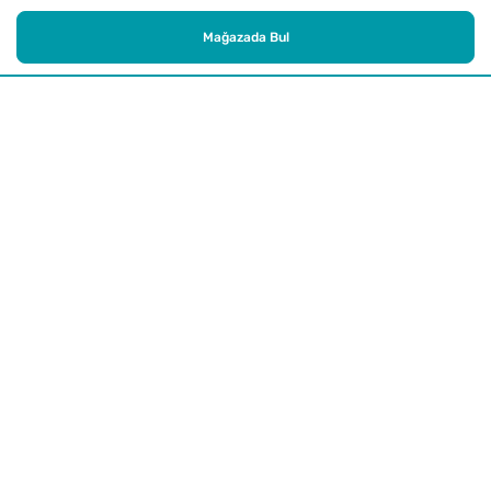
Mağazada Bul
Alışveriş
Kurumsal
Watsons Club
Yardım