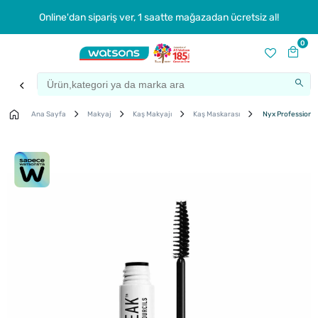
Online'dan sipariş ver, 1 saatte mağazadan ücretsiz al!
0
Ana Sayfa
Makyaj
Kaş Makyajı
Kaş Maskarası
Nyx Professional