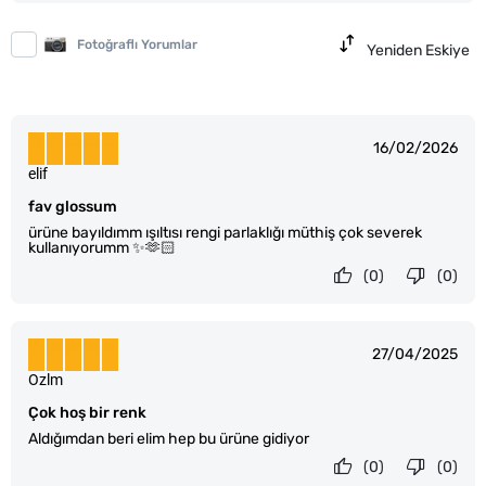
Fotoğraflı Yorumlar
Yeniden Eskiye
16/02/2026
elif
fav glossum
ürüne bayıldımm ışıltısı rengi parlaklığı müthiş çok severek
kullanıyorumm ✨🫶🏻
(0)
(0)
27/04/2025
Ozlm
Çok hoş bir renk
Aldığımdan beri elim hep bu ürüne gidiyor
(0)
(0)