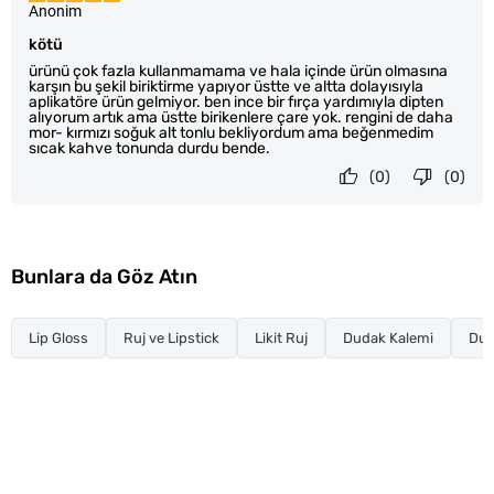
Anonim
kötü
ürünü çok fazla kullanmamama ve hala içinde ürün olmasına
karşın bu şekil biriktirme yapıyor üstte ve altta dolayısıyla
aplikatöre ürün gelmiyor. ben ince bir fırça yardımıyla dipten
alıyorum artık ama üstte birikenlere çare yok. rengini de daha
mor- kırmızı soğuk alt tonlu bekliyordum ama beğenmedim
sıcak kahve tonunda durdu bende.
(0)
(0)
Bunlara da Göz Atın
Lip Gloss
Ruj ve Lipstick
Likit Ruj
Dudak Kalemi
Dud