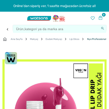
Online'dan sipariş ver, 1 saatte mağazadan ücretsiz al!
0
Ana Sayfa
Makyaj
Dudak Makyajı
Lip Gloss
Nyx Professional Ma