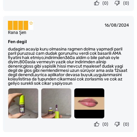
(0)
(0)
16/08/2024
Rana Şen
Fen degil
dudagim acayip kuru olmasina ragmen dolma yapmadi paril
paril puruzsuz cam dudak gorunumu verdi cok basarili AMA
fiyatini hak etmiyo,indirimden360a aldim o bile pahalı oyle
diyim,800asla vermeyin yazik olur indirimden alinip
denenir,gloss gibi yapislik hissi mevcut maalesef dudak yagi
degil de glos gibi nemlendirmesi uzun sürüyor ama asla 12saat
degil denendi,ayrica aplikator devasa buyuk,uygulanmasini
kolaylistirsa da tupunden cikarmasi cok zorlasmis ve cok az
geliyo surekli sok cikar yapiyosun
(0)
(0)