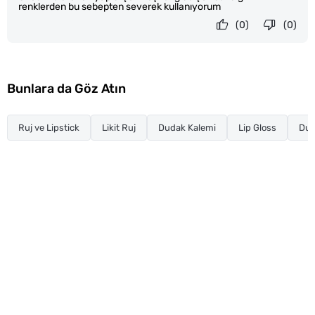
renklerden bu sebepten severek kullanıyorum
(0)
(0)
Bunlara da Göz Atın
Ruj ve Lipstick
Likit Ruj
Dudak Kalemi
Lip Gloss
Dud