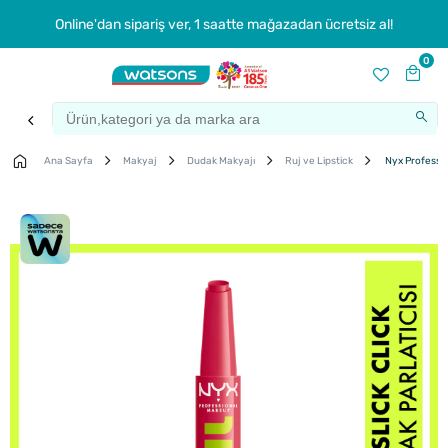
Online'dan sipariş ver, 1 saatte mağazadan ücretsiz al!
0
Ana Sayfa
Makyaj
Dudak Makyajı
Ruj ve Lipstick
Nyx Profession