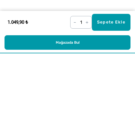
1.049,90 ₺
–
+
Sepete Ekle
Mağazada Bul
Alışveriş
Kurumsal