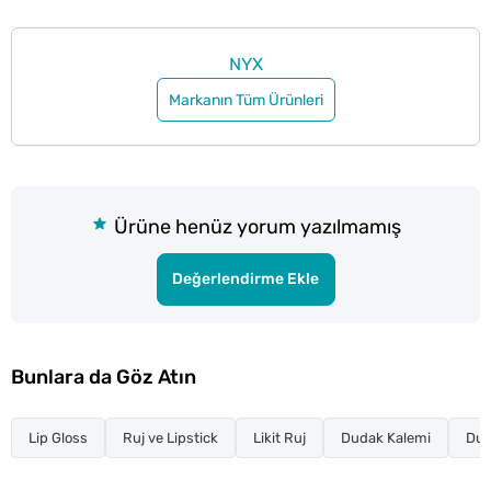
NYX
Markanın Tüm Ürünleri
Ürüne henüz yorum yazılmamış
Değerlendirme Ekle
Bunlara da Göz Atın
Lip Gloss
Ruj ve Lipstick
Likit Ruj
Dudak Kalemi
Dud