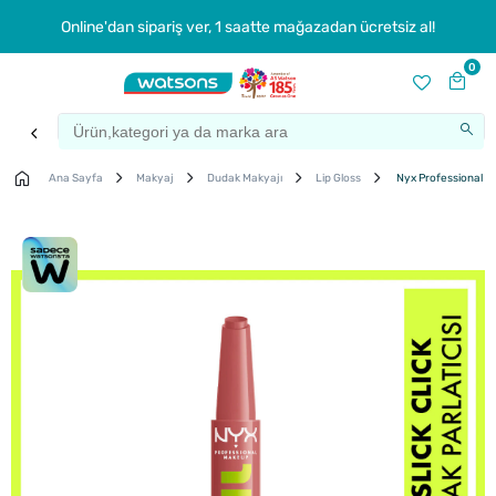
Online'dan sipariş ver, 1 saatte mağazadan ücretsiz al!
0
Ana Sayfa
Makyaj
Dudak Makyajı
Lip Gloss
Nyx Professional Mak