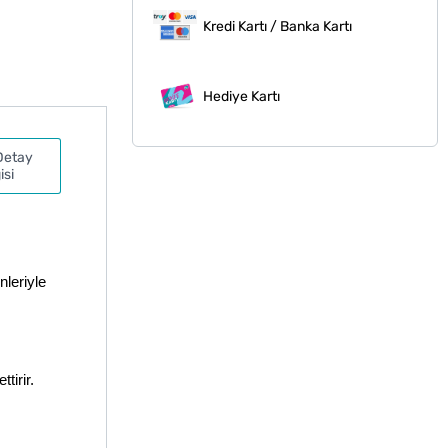
Kredi Kartı / Banka Kartı
Hediye Kartı
Detay
isi
leriyle 
tirir.