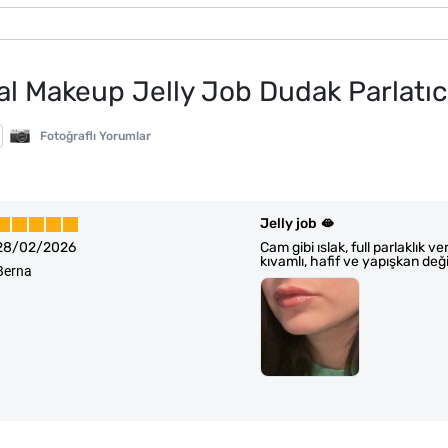
l Makeup Jelly Job Dudak Parlatıcıs
Fotoğraflı Yorumlar
Jelly job 🫦
28/02/2026
Cam gibi ıslak, full parlaklık v
kıvamlı, hafif ve yapışkan deği
Berna