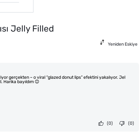
ı Jelly Filled
Yeniden Eskiye
eriyor gerçekten – o viral “glazed donut lips” efektini yakalıyor. Jel
l. Harika bayıldım 😊
(0)
(0)