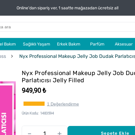
Online'dan sipariş ver, 1 saatte mağazadan ücretsiz al!
sel Bakım
Sağlıklı Yaşam
Erkek Bakım
Parfüm
Aksesuar
oss
Nyx Professional Makeup Jelly Job Dudak Parlatıcısı
Nyx Professional Makeup Jelly Job Du
Parlatıcısı Jelly Filled
949,90 ₺
1 Değerlendirme
Ürün Kodu
1483594
–
+
Sepete Ekle