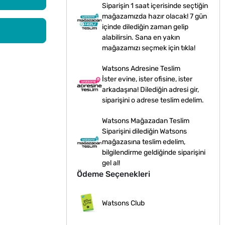
Siparişin 1 saat içerisinde seçtiğin
mağazamızda hazır olacak! 7 gün
içinde dilediğin zaman gelip
alabilirsin. Sana en yakın
mağazamızı seçmek için tıkla!
Watsons Adresine Teslim
İster evine, ister ofisine, ister
arkadaşına! Dilediğin adresi gir,
siparişini o adrese teslim edelim.
Watsons Mağazadan Teslim
Siparişini dilediğin Watsons
mağazasına teslim edelim,
bilgilendirme geldiğinde siparişini
gel al!
Ödeme Seçenekleri
Watsons Club