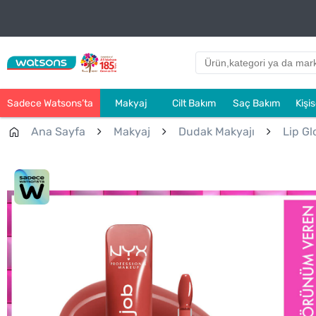
Sadece Watsons’ta
Makyaj
Cilt Bakım
Saç Bakım
Kişi
Ana Sayfa
Makyaj
Dudak Makyajı
Lip Gl