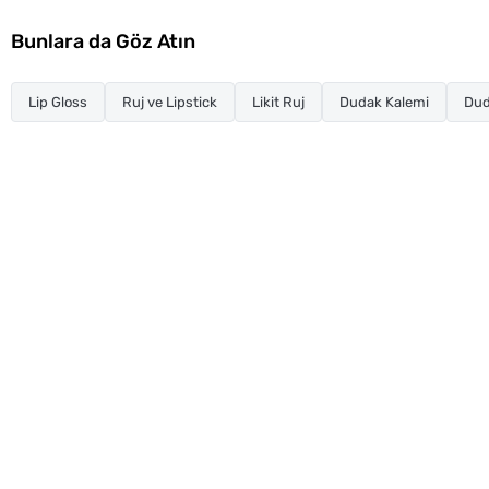
Bunlara da Göz Atın
Lip Gloss
Ruj ve Lipstick
Likit Ruj
Dudak Kalemi
Dud