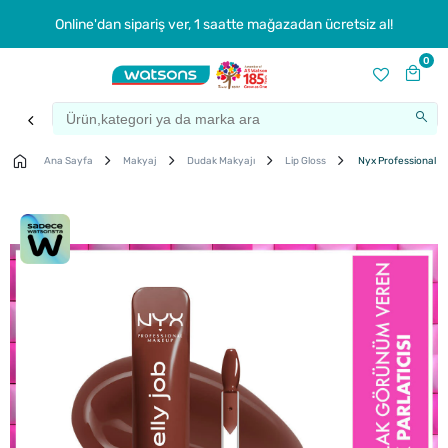
Online'dan sipariş ver, 1 saatte mağazadan ücretsiz al!
0
Ana Sayfa
Makyaj
Dudak Makyajı
Lip Gloss
Nyx Professional Ma