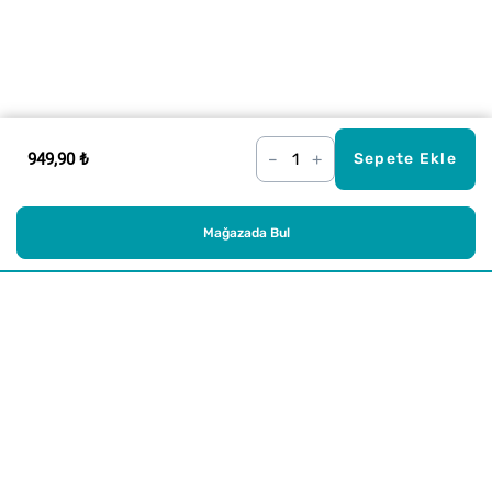
949,90 ₺
–
+
Sepete Ekle
Mağazada Bul
Alışveriş