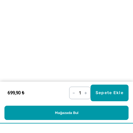
699,90 ₺
–
+
Sepete Ekle
Mağazada Bul