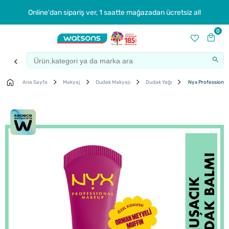
Online'dan sipariş ver, 1 saatte mağazadan ücretsiz al!
0
Ana Sayfa
Makyaj
Dudak Makyajı
Dudak Yağı
Nyx Professional 