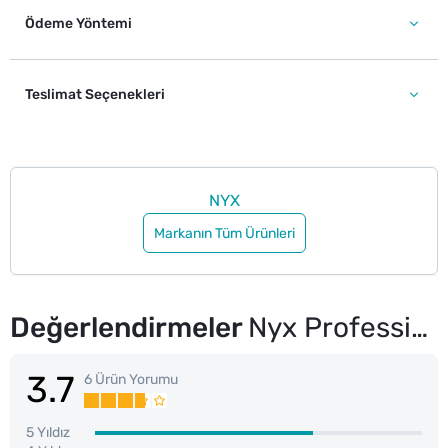
Ödeme Yöntemi
Teslimat Seçenekleri
NYX
Markanın Tüm Ürünleri
Değerlendirmeler
Nyx Professional Makeup Soft Matte Smushy Dudak Balmı Silly Sippin' 12
3.7
6 Ürün Yorumu
5 Yıldız