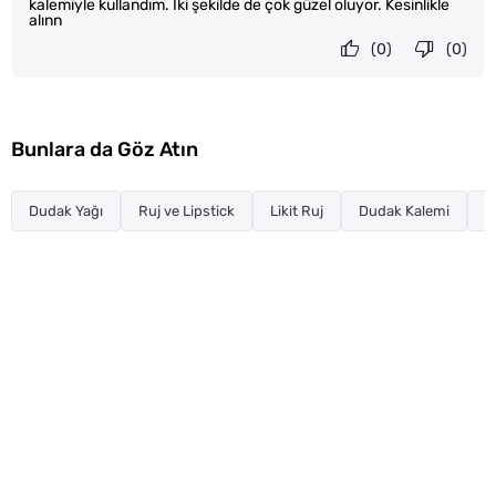
kalemiyle kullandım. İki şekilde de çok güzel oluyor. Kesinlikle
alınn
(0)
(0)
Bunlara da Göz Atın
Dudak Yağı
Ruj ve Lipstick
Likit Ruj
Dudak Kalemi
L