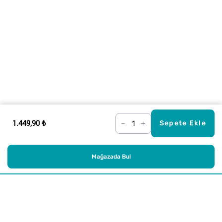
1.449,90 ₺
–
+
Sepete Ekle
Mağazada Bul