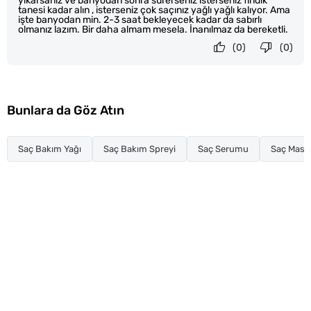
yıkarsanız ve banyodan sonra sürerseniz isterseniz fındık
tanesi kadar alın , isterseniz çok saçınız yağlı yağlı kalıyor. Ama
işte banyodan min. 2-3 saat bekleyecek kadar da sabırlı
olmanız lazım. Bir daha almam mesela. İnanılmaz da bereketli.
(0)
(0)
Bunlara da Göz Atın
Saç Bakım Yağı
Saç Bakım Spreyi
Saç Serumu
Saç Mask