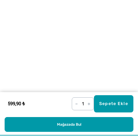
599,90 ₺
–
+
Sepete Ekle
Mağazada Bul