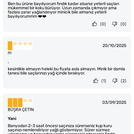
Ben bu ürüne bayılıyorum fındık kadar alsanız yeterli saçları
mükemmel bir koku bürüyor. Uzun zamanda çıkmıyor ama
fazlası zarar yağlandırıyor minicik bile almanız yeterli
bayılıyorummm ❤️❤️
(0)
(0)
20/10/2025
m
.
kesinlikle almayın heleki bu fiyata asla almayın. Minik bir damla
tanesi bile saçlarınızı yağ içinde bırakıyor.
(1)
(2)
03/09/2025
BÜŞRA ÇETİN
Yani
Banyodan 2-3 saat öncesi saçınıza sürerseniz kup kuru
saçınızı nemlendiriyor yağlı göstermiyor. Sürer sürmez