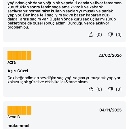
yağından çok daha yoğun bir yapıda. 1 damla yetiyor tamamen
kuruttuktan sonra temiz saça ama kıvırcık ve kabarık
saçlıysanız normal sıkın kullanın saçları yumuşak ve parlak
yapıyor. Ben ince telli saçlıyım sık ve bazen kabaran düz-
dalgalı arası saçım var. Duştan önce kuru saç uçlarımı sürüp
bekletince de güzel sonuç aldım. Durduğu yerde akıtıyor
problem bu.
(0)
(0)
23/02/2026
Azra
Aşırı Güzel
Çok beğendim en sevdiğim saç yağı saçımı yumuşacık yapıyor
kokusu çok güzel ve etkisi kalıcı 3 tane aldım
(0)
(0)
04/11/2025
Sena B
mükemmel