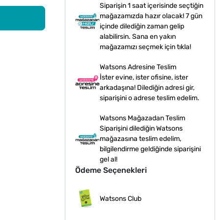
Siparişin 1 saat içerisinde seçtiğin
mağazamızda hazır olacak! 7 gün
içinde dilediğin zaman gelip
alabilirsin. Sana en yakın
mağazamızı seçmek için tıkla!
Watsons Adresine Teslim
İster evine, ister ofisine, ister
arkadaşına! Dilediğin adresi gir,
siparişini o adrese teslim edelim.
Watsons Mağazadan Teslim
Siparişini dilediğin Watsons
mağazasına teslim edelim,
bilgilendirme geldiğinde siparişini
gel al!
Ödeme Seçenekleri
Watsons Club