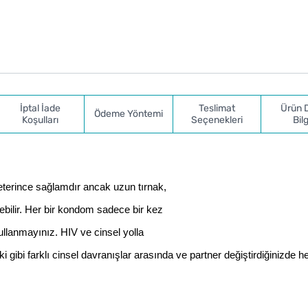
İptal İade
Teslimat
Ürün 
Ödeme Yöntemi
Koşulları
Seçenekleri
Bilg
yeterince sağlamdır ancak uzun tırnak,
ebilir. Her bir kondom sadece bir kez
kullanmayınız. HIV ve cinsel yolla
işki gibi farklı cinsel davranışlar arasında ve partner değiştirdiğinizde