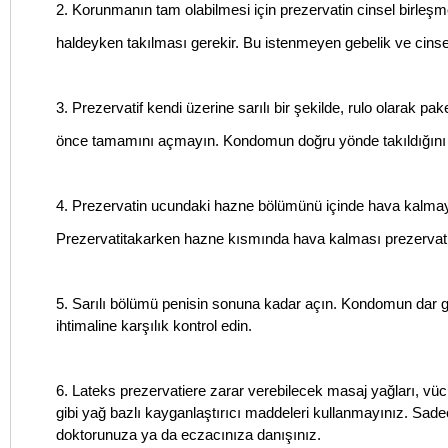
2. Korunmanın tam olabilmesi için prezervatin cinsel birleş
haldeyken takılması gerekir. Bu istenmeyen gebelik ve cinsel 
3. Prezervatif kendi üzerine sarılı bir şekilde, rulo olarak pa
önce tamamını açmayın. Kondomun doğru yönde takıldığını k
4. Prezervatin ucundaki hazne bölümünü içinde hava kalmay
Prezervatitakarken hazne kısmında hava kalması prezervatin yı
5. Sarılı bölümü penisin sonuna kadar açın. Kondomun dar ge
ihtimaline karşılık kontrol edin.
6. Lateks prezervatiere zarar verebilecek masaj yağları, vücu
gibi yağ bazlı kayganlaştırıcı maddeleri kullanmayınız. Sade
doktorunuza ya da eczacınıza danışınız.