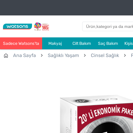
Sadece Watsons’ta
Makyaj
Cilt Bakım
Saç Bakım
Kişi
Ana Sayfa
Sağlıklı Yaşam
Cinsel Sağlık