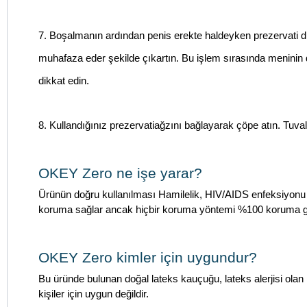
7. Boşalmanın ardından penis erekte haldeyken prezervati di
muhafaza eder şekilde çıkartın. Bu işlem sırasında menin
dikkat edin.
8. Kullandığınız prezervatiağzını bağlayarak çöpe atın. Tuva
OKEY Zero ne işe yarar?
Ürünün doğru kullanılması Hamilelik, HIV/AIDS enfeksiyonu ve 
koruma sağlar ancak hiçbir koruma yöntemi %100 koruma g
OKEY Zero kimler için uygundur?
Bu üründe bulunan doğal lateks kauçuğu, lateks alerjisi olan ki
kişiler için uygun değildir.