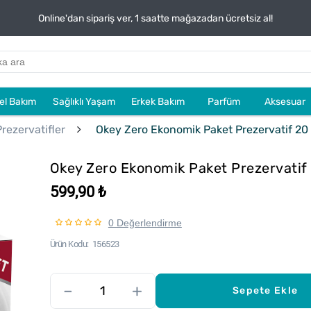
Online'dan sipariş ver, 1 saatte mağazadan ücretsiz al!
sel Bakım
Sağlıklı Yaşam
Erkek Bakım
Parfüm
Aksesuar
Prezervatifler
Okey Zero Ekonomik Paket Prezervatif 20
Okey Zero Ekonomik Paket Prezervatif
599,90 ₺
0 Değerlendirme
Ürün Kodu
156523
–
+
Sepete Ekle