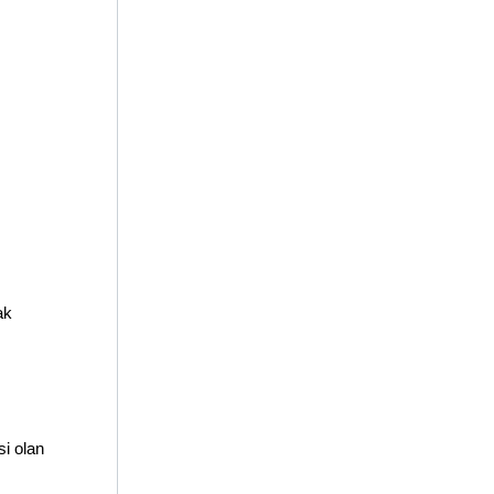
ak
si olan