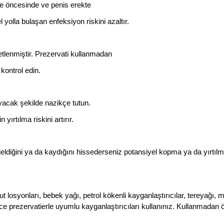
me öncesinde ve penis erekte
yolla bulaşan enfeksiyon riskini azaltır.
ketlenmiştir. Prezervati kullanmadan
ontrol edin.
acak şekilde nazikçe tutun.
rtılma riskini artırır.
ldiğini ya da kaydığını hissederseniz potansiyel kopma ya da yırtıl
t losyonları, bebek yağı, petrol kökenli kayganlaştırıcılar, tereyağı, 
ce prezervatierle uyumlu kayganlaştırıcıları kullanınız. Kullanmadan 