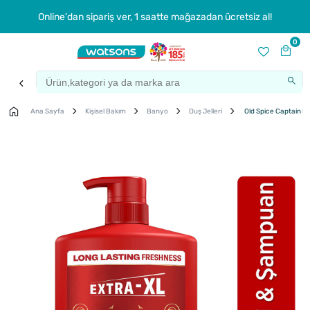
Online'dan sipariş ver, 1 saatte mağazadan ücretsiz al!
0
Ana Sayfa
Kişisel Bakım
Banyo
Duş Jelleri
Old Spice Captain Er