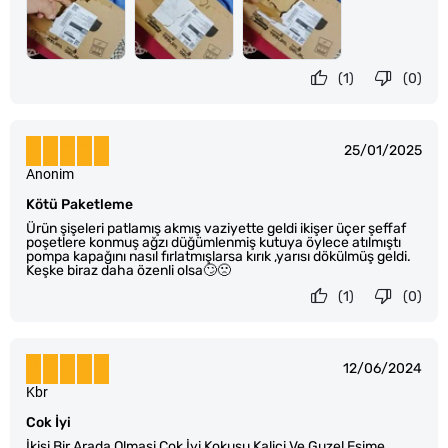
(1)
(0)
25/01/2025
Anonim
Kötü Paketleme
Ürün şişeleri patlamış akmış vaziyette geldi ikişer üçer şeffaf
poşetlere konmuş ağzı düğümlenmiş kutuya öylece atılmıştı
pompa kapağını nasıl fırlatmışlarsa kırık ,yarısı dökülmüş geldi.
Keşke biraz daha özenli olsa🙄🙁
(1)
(0)
12/06/2024
Kbr
Cok İyi
İkisi Bir Arada Olmasi Cok İyi Kokusu Kalici Ve Guzel Esime