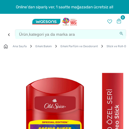
Online'dan sipariş ver, 1 saatte mağazadan ücretsiz al!
0
Ana Sayfa
Erkek Bakım
Erkek Parfüm ve Deodorant
Stick ve Roll-On
Çok
Satanlar