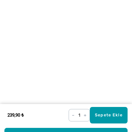
239,90 ₺
–
+
Sepete Ekle