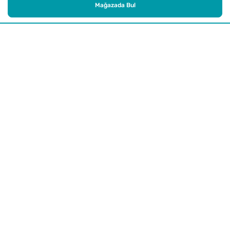
Mağazada Bul
Alışveriş
Kurumsal
Watsons Club
Yardım
Yasal