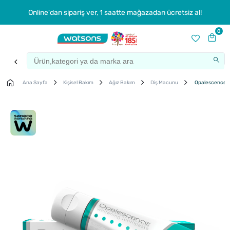
Online'dan sipariş ver, 1 saatte mağazadan ücretsiz al!
0
Ana Sayfa
Kişisel Bakım
Ağız Bakım
Diş Macunu
Opalescence Be