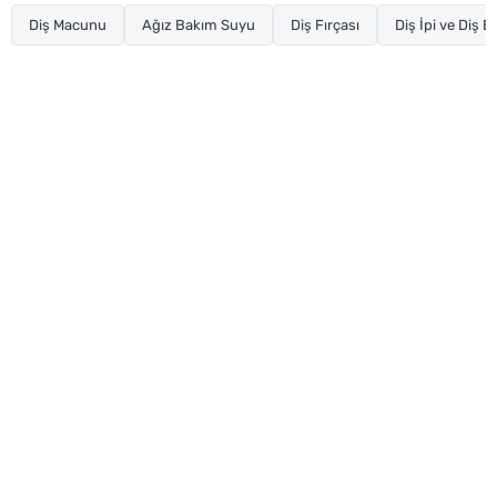
Diş Macunu
Ağız Bakım Suyu
Diş Fırçası
Diş İpi ve Diş 