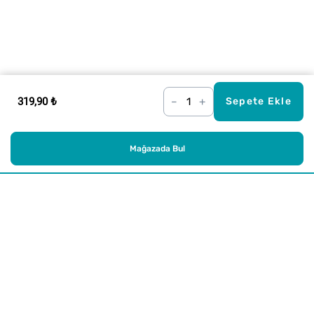
319,90 ₺
–
+
Sepete Ekle
Mağazada Bul
Alışveriş