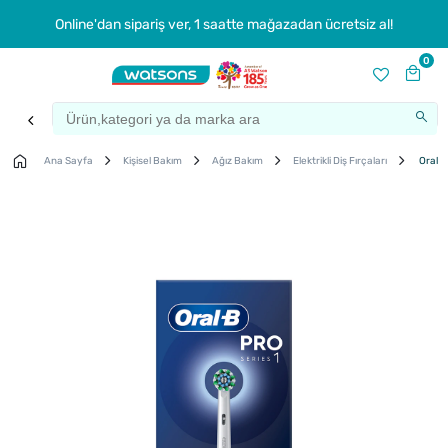
Online'dan sipariş ver, 1 saatte mağazadan ücretsiz al!
0
Ana Sayfa
Kişisel Bakım
Ağız Bakım
Elektrikli Diş Fırçaları
Oral-B 