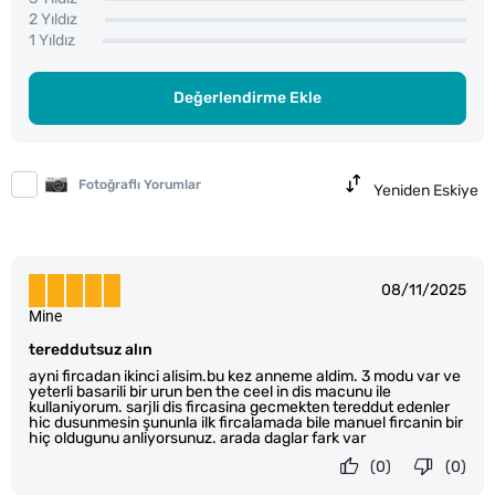
2 Yıldız
1 Yıldız
Değerlendirme Ekle
Fotoğraflı Yorumlar
Yeniden Eskiye
08/11/2025
Mine
tereddutsuz alın
ayni fircadan ikinci alisim.bu kez anneme aldim. 3 modu var ve
yeterli basarili bir urun ben the ceel in dis macunu ile
kullaniyorum. sarjli dis fircasina gecmekten tereddut edenler
hic dusunmesin şununla ilk fircalamada bile manuel fircanin bir
hiç oldugunu anliyorsunuz. arada daglar fark var
(0)
(0)