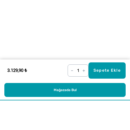
3.129,90 ₺
–
+
Sepete Ekle
Mağazada Bul