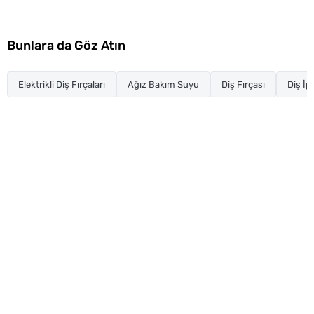
Bunlara da Göz Atın
Elektrikli Diş Fırçaları
Ağız Bakım Suyu
Diş Fırçası
Diş İp