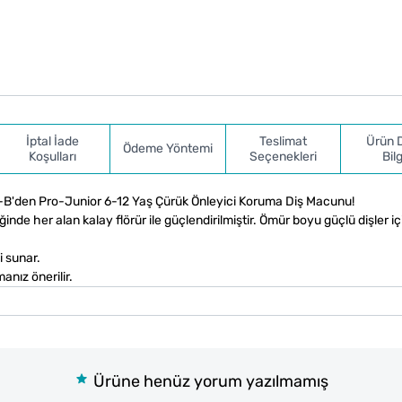
İptal İade
Teslimat
Ürün 
Ödeme Yöntemi
Koşulları
Seçenekleri
Bilg
al-B'den Pro-Junior 6-12 Yaş Çürük Önleyici Koruma Diş Macunu!
nde her alan kalay flörür ile güçlendirilmiştir. Ömür boyu güçlü dişler iç
i sunar.
nız önerilir.
Ürüne henüz yorum yazılmamış