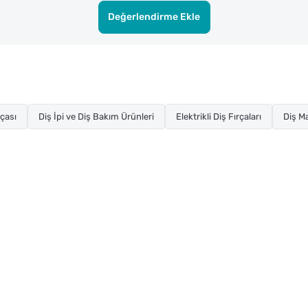
Değerlendirme Ekle
rçası
Diş İpi ve Diş Bakım Ürünleri
Elektrikli Diş Fırçaları
Diş M