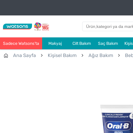
Sadece Watsons’ta
Makyaj
Cilt Bakım
Saç Bakım
Kişi
Ana Sayfa
Kişisel Bakım
Ağız Bakım
Beb