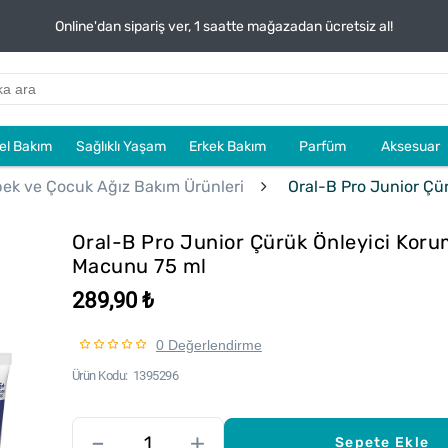
Online'dan sipariş ver, 1 saatte mağazadan ücretsiz al!
sel Bakım
Sağlıklı Yaşam
Erkek Bakım
Parfüm
Aksesuar
ek ve Çocuk Ağız Bakım Ürünleri
Oral-B Pro Junior Çü
Oral-B Pro Junior Çürük Önleyici Koru
Macunu 75 ml
289,90 ₺
0 Değerlendirme
Ürün Kodu
1395296
–
+
Sepete Ekle