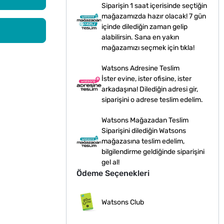
Siparişin 1 saat içerisinde seçtiğin
mağazamızda hazır olacak! 7 gün
içinde dilediğin zaman gelip
alabilirsin. Sana en yakın
mağazamızı seçmek için tıkla!
Watsons Adresine Teslim
İster evine, ister ofisine, ister
arkadaşına! Dilediğin adresi gir,
siparişini o adrese teslim edelim.
Watsons Mağazadan Teslim
Siparişini dilediğin Watsons
mağazasına teslim edelim,
bilgilendirme geldiğinde siparişini
gel al!
Ödeme Seçenekleri
Watsons Club