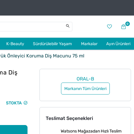
0
K-Beauty
Sürdürülebilir Yaşam
Markalar
Ayın Ürünleri
rük Önleyici Koruma Diş Macunu 75 ml
ma Diş
ORAL-B
Markanın Tüm Ürünleri
STOKTA
Teslimat Seçenekleri
Watsons Mağazadan Hızlı Teslim