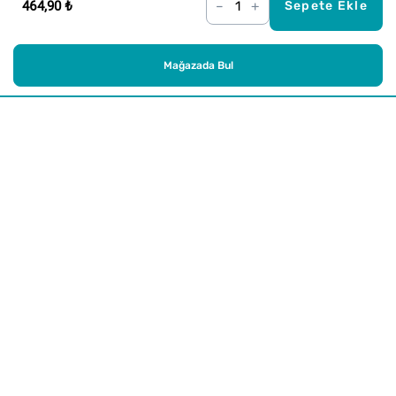
464,90 ₺
–
+
Sepete Ekle
Mağazada Bul
Alışveriş
Kurumsal
Watsons Club