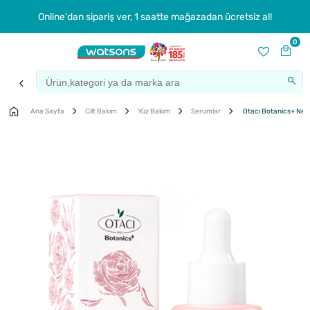
Online'dan sipariş ver, 1 saatte mağazadan ücretsiz al!
0
Ana Sayfa
Cilt Bakım
Yüz Bakım
Serumlar
Otacı Botanics+ Neml