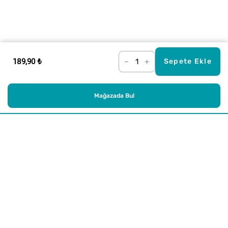
189,90 ₺
–
+
Sepete Ekle
Mağazada Bul
Alışveriş
Kurumsal