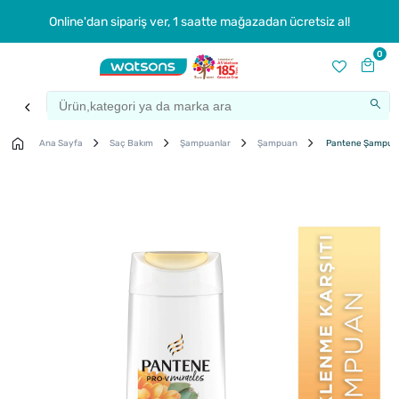
Online'dan sipariş ver, 1 saatte mağazadan ücretsiz al!
0
Ana Sayfa
Saç Bakım
Şampuanlar
Şampuan
Pantene Şampuan M