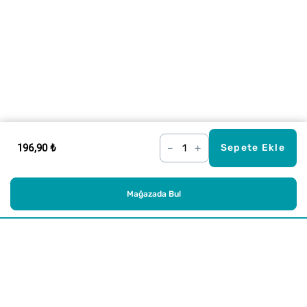
196,90 ₺
–
+
Sepete Ekle
Mağazada Bul