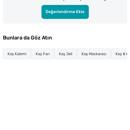
Değerlendirme Ekle
Bunlara da Göz Atın
Kaş Kalemi
Kaş Farı
Kaş Jeli
Kaş Maskarası
Kaş & K