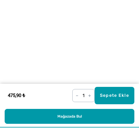
475,90 ₺
–
+
Sepete Ekle
Mağazada Bul