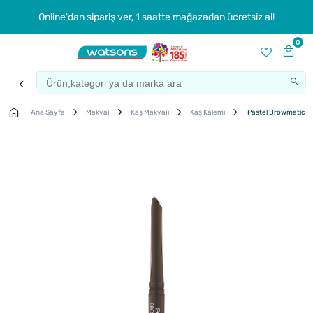
Online'dan sipariş ver, 1 saatte mağazadan ücretsiz al!
0
Ana Sayfa
Makyaj
Kaş Makyajı
Kaş Kalemi
Pastel Browmatic Wa