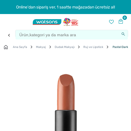
Online'dan sipariş ver, 1 saatte mağazadan ücretsiz al!
0
Ana Sayfa
Makyaj
Dudak Makyajı
Ruj ve Lipstick
Pastel Dark M