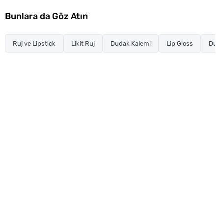
Bunlara da Göz Atın
Ruj ve Lipstick
Likit Ruj
Dudak Kalemi
Lip Gloss
Dud