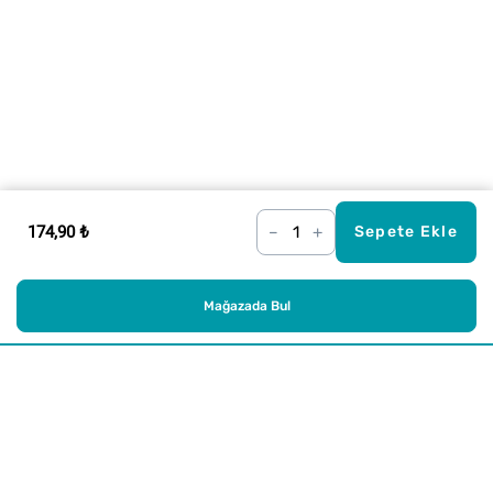
174,90 ₺
–
+
Sepete Ekle
Mağazada Bul