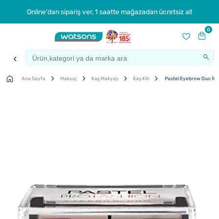
Online'dan sipariş ver, 1 saatte mağazadan ücretsiz al!
0
Ana Sayfa
Makyaj
Kaş Makyajı
Kaş Kiti
Pastel Eyebrow Duo İkil