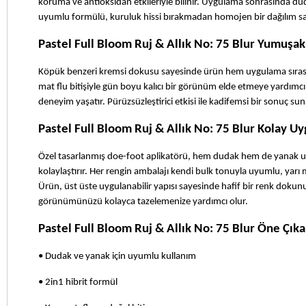
koruma ve antioksidan etkileriyle bilinir. Uygulama sonrasında dudak
uyumlu formülü, kuruluk hissi bırakmadan homojen bir dağılım sağ
Pastel Full Bloom Ruj & Allık No: 75 Blur Yumuşak
Köpük benzeri kremsi dokusu sayesinde ürün hem uygulama sırasınd
mat flu bitişiyle gün boyu kalıcı bir görünüm elde etmeye yardımcı 
deneyim yaşatır. Pürüzsüzleştirici etkisi ile kadifemsi bir sonuç sun
Pastel Full Bloom Ruj & Allık No: 75 Blur Kolay Uyg
Özel tasarlanmış doe-foot aplikatörü, hem dudak hem de yanak uygu
kolaylaştırır. Her rengin ambalajı kendi bulk tonuyla uyumlu, yarı m
Ürün, üst üste uygulanabilir yapısı sayesinde hafif bir renk dokun
görünümünüzü kolayca tazelemenize yardımcı olur.
Pastel Full Bloom Ruj & Allık No: 75 Blur Öne Çıka
•
Dudak ve yanak için uyumlu kullanım
•
2in1 hibrit formül