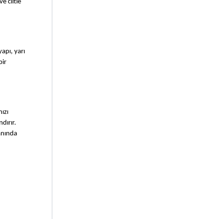
 ciltle 
pı, yarı 
ir 
zı 
ırır. 
nında 