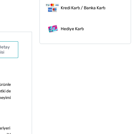
Kredi Kartı / Banka Kartı
Hediye Kartı
Detay
isi
ürünle 
tki de 
neyimi 
iyeri 