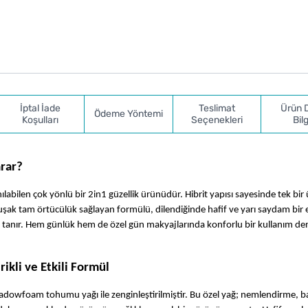
İptal İade
Teslimat
Ürün 
Ödeme Yöntemi
Koşulları
Seçenekleri
Bilg
arar?
abilen çok yönlü bir 2in1 güzellik ürünüdür. Hibrit yapısı sayesinde tek bir 
şak tam örtücülük sağlayan formülü, dilendiğinde hafif ve yarı saydam bir e
ak tanır. Hem günlük hem de özel gün makyajlarında konforlu bir kullanım de
rikli ve Etkili Formül
adowfoam tohumu yağı ile zenginleştirilmiştir. Bu özel yağ; nemlendirme, bar