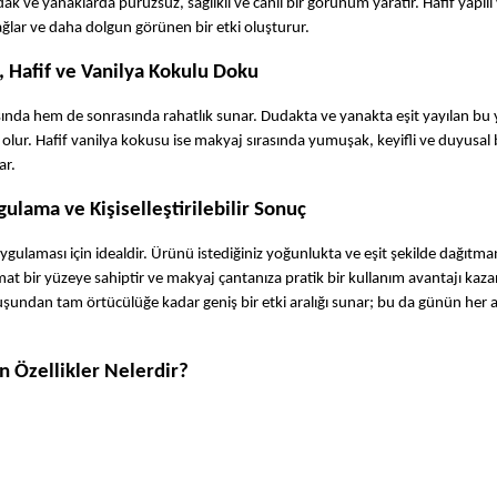
 ve yanaklarda pürüzsüz, sağlıklı ve canlı bir görünüm yaratır. Hafif yapılı ve
lar ve daha dolgun görünen bir etki oluşturur.
, Hafif ve Vanilya Kokulu Doku
a hem de sonrasında rahatlık sunar. Dudakta ve yanakta eşit yayılan bu ya
olur. Hafif vanilya kokusu ise makyaj sırasında yumuşak, keyifli ve duyusal b
ar.
ulama ve Kişiselleştirilebilir Sonuç
laması için idealdir. Ürünü istediğiniz yoğunlukta ve eşit şekilde dağıtmanı
at bir yüzeye sahiptir ve makyaj çantanıza pratik bir kullanım avantajı kazand
uşundan tam örtücülüğe kadar geniş bir etki aralığı sunar; bu da günün her a
n Özellikler Nelerdir?