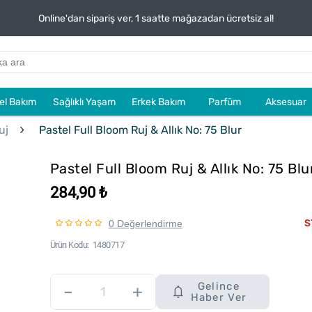
Online'dan sipariş ver, 1 saatte mağazadan ücretsiz al!
sel Bakım
Sağlıklı Yaşam
Erkek Bakım
Parfüm
Aksesuar
uj
Pastel Full Bloom Ruj & Allık No: 75 Blur
Pastel Full Bloom Ruj & Allık No: 75 Blu
284,90 ₺
S
0 Değerlendirme
Ürün Kodu
1480717
Gelince
–
+
Haber Ver