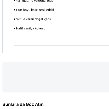
•
Yarı mat, flu ve doğal bitiş
•
Gün boyu kalıcı renk etkisi
•
%95’e varan doğal içerik
•
Hafif vanilya kokusu
Bunlara da Göz Atın