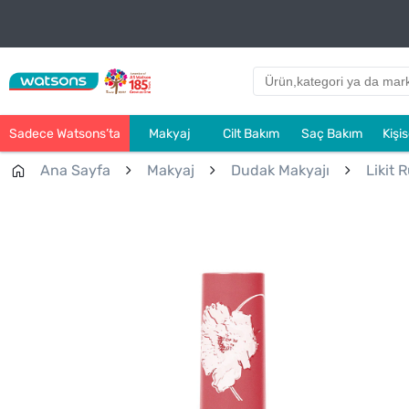
Sadece Watsons’ta
Makyaj
Cilt Bakım
Saç Bakım
Kişi
Ana Sayfa
Makyaj
Dudak Makyajı
Likit R