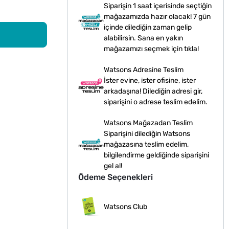
Siparişin 1 saat içerisinde seçtiğin
mağazamızda hazır olacak! 7 gün
içinde dilediğin zaman gelip
alabilirsin. Sana en yakın
mağazamızı seçmek için tıkla!
Watsons Adresine Teslim
İster evine, ister ofisine, ister
arkadaşına! Dilediğin adresi gir,
siparişini o adrese teslim edelim.
Watsons Mağazadan Teslim
Siparişini dilediğin Watsons
mağazasına teslim edelim,
bilgilendirme geldiğinde siparişini
gel al!
Ödeme Seçenekleri
Watsons Club