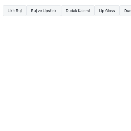
Likit Ruj
Ruj ve Lipstick
Dudak Kalemi
Lip Gloss
Dud