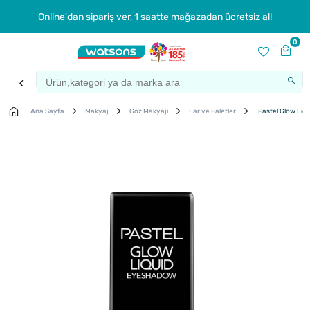
Online'dan sipariş ver, 1 saatte mağazadan ücretsiz al!
0
Ana Sayfa
Makyaj
Göz Makyajı
Far ve Paletler
Pastel Glow Liq