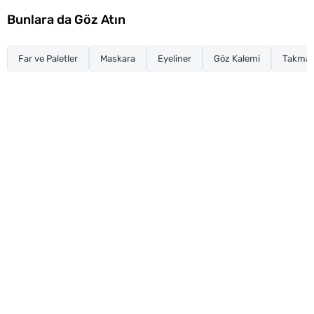
Bunlara da Göz Atın
Far ve Paletler
Maskara
Eyeliner
Göz Kalemi
Takma K