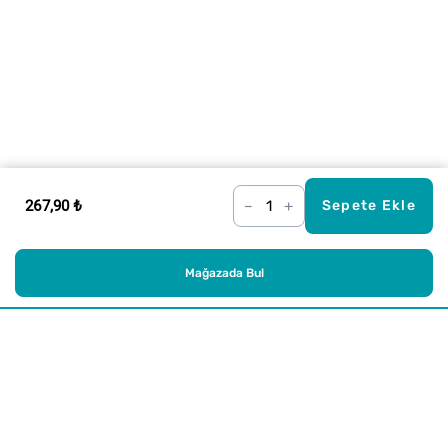
267,90 ₺
–
+
Sepete Ekle
Mağazada Bul