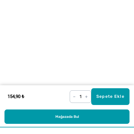
154,90 ₺
–
+
Sepete Ekle
Mağazada Bul