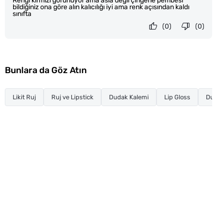
Rengi kırmızı görünüyor ama asla değil çingene pembesi
bildiğiniz ona göre alın kalıcılığı iyi ama renk açısından kaldı
sınıfta
(0)
(0)
Bunlara da Göz Atın
Likit Ruj
Ruj ve Lipstick
Dudak Kalemi
Lip Gloss
Dud