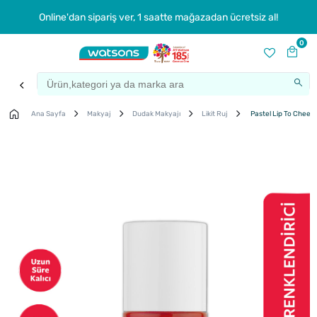
Online'dan sipariş ver, 1 saatte mağazadan ücretsiz al!
0
Ana Sayfa
Makyaj
Dudak Makyajı
Likit Ruj
Pastel Lip To Cheek T