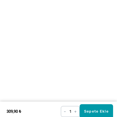
309,90 ₺
–
+
Sepete Ekle