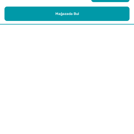
Mağazada Bul
Alışveriş
Kurumsal
Watsons Club
Yardım