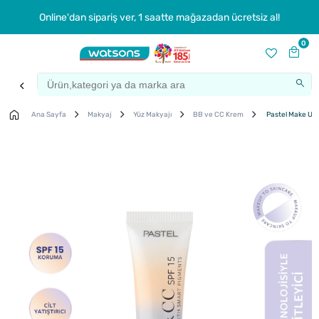
Online'dan sipariş ver, 1 saatte mağazadan ücretsiz al!
0
Ana Sayfa
Makyaj
Yüz Makyajı
BB ve CC Krem
Pastel Make Up T