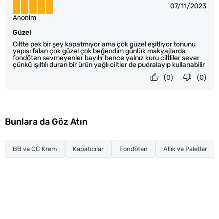
07/11/2023
Anonim
Güzel
Ciltte pek bir şey kapatmıyor ama çok güzel eşitliyor tonunu
yapısı falan çok güzel çok beğendim günlük makyajlarda
fondöten sevmeyenler bayılır bence yalnız kuru ciltliler sever
çünkü ışıltılı duran bir ürün yağlı ciltler de pudralayıp kullanabilir
(0)
(0)
Bunlara da Göz Atın
BB ve CC Krem
Kapatıcılar
Fondöten
Allık ve Paletler