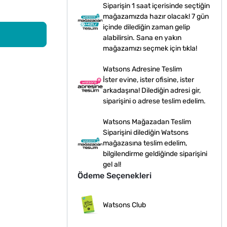
Siparişin 1 saat içerisinde seçtiğin
mağazamızda hazır olacak! 7 gün
içinde dilediğin zaman gelip
alabilirsin. Sana en yakın
mağazamızı seçmek için tıkla!
Watsons Adresine Teslim
İster evine, ister ofisine, ister
arkadaşına! Dilediğin adresi gir,
siparişini o adrese teslim edelim.
Watsons Mağazadan Teslim
Siparişini dilediğin Watsons
mağazasına teslim edelim,
bilgilendirme geldiğinde siparişini
gel al!
Ödeme Seçenekleri
Watsons Club