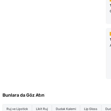
Bunlara da Göz Atın
Ruj ve Lipstick
Likit Ruj
Dudak Kalemi
Lip Gloss
Dud