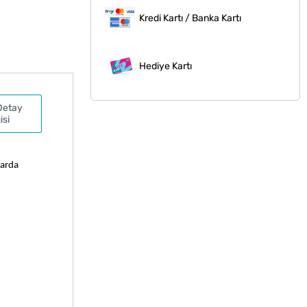
Kredi Kartı / Banka Kartı
Hediye Kartı
Detay
isi
, rahatça uygulama imkanı veren Nude Ruj, doğal renklerin şıklığını dudaklara taşır. İçeriğindeki bileşenler sayesinde dudaklarda 