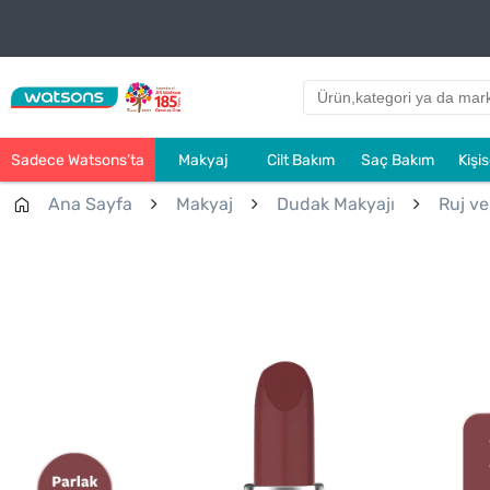
Sadece Watsons’ta
Makyaj
Cilt Bakım
Saç Bakım
Kişi
Ana Sayfa
Makyaj
Dudak Makyajı
Ruj ve