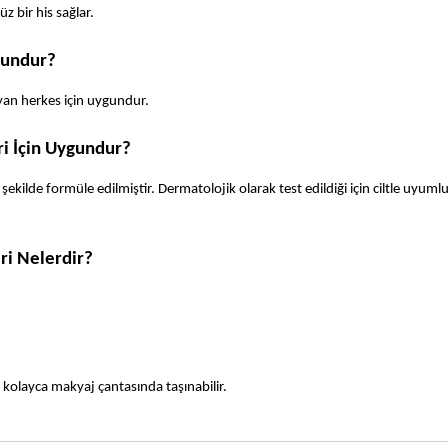
z bir his sağlar.
gundur?
yan herkes için uygundur.
ri İçin Uygundur?
ekilde formüle edilmiştir. Dermatolojik olarak test edildiği için ciltle uyumlu
ri Nelerdir?
 kolayca makyaj çantasında taşınabilir.