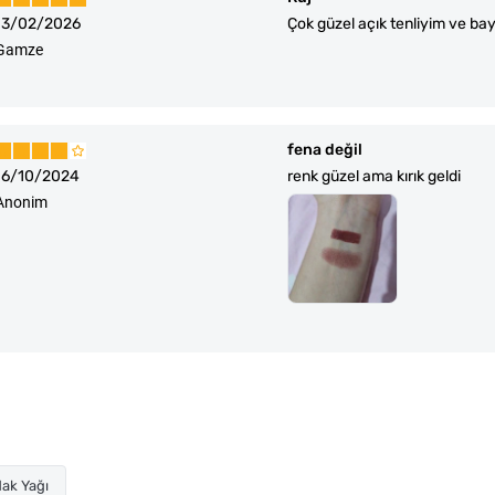
13/02/2026
Çok güzel açık tenliyim ve ba
Gamze
fena değil
16/10/2024
renk güzel ama kırık geldi
Anonim
ak Yağı