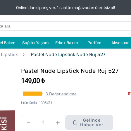
Online'dan sipariş ver, 1 saatte mağazadan ücretsiz al!
sel Bakım
Sağlıklı Yaşam
Erkek Bakım
Parfüm
Aksesuar
 Lipstick
Pastel Nude Lipstick Nude Ruj 527
Pastel Nude Lipstick Nude Ruj 527
149,00 ₺
S
3 Değerlendirme
Ürün Kodu
1395471
Gelince
–
+
Haber Ver