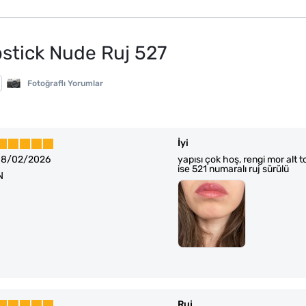
pstick Nude Ruj 527
Fotoğraflı Yorumlar
İyi
18/02/2026
yapısı çok hoş, rengi mor alt
ise 521 numaralı ruj sürülü
N
Ruj