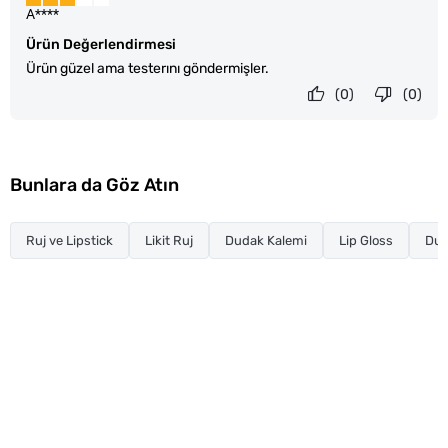
A****
Ürün Değerlendirmesi
Ürün güzel ama testerını göndermişler.
(0)
(0)
Bunlara da Göz Atın
Ruj ve Lipstick
Likit Ruj
Dudak Kalemi
Lip Gloss
Dud