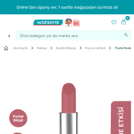
Online'dan sipariş ver, 1 saatte mağazadan ücretsiz al!
0
Ana Sayfa
Makyaj
Dudak Makyajı
Ruj ve Lipstick
Pastel Nude L