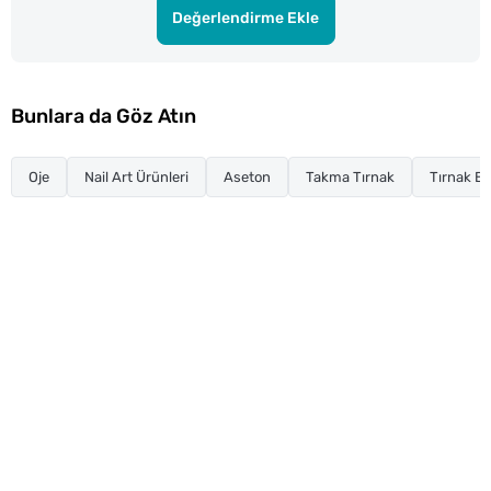
Değerlendirme Ekle
Bunlara da Göz Atın
Oje
Nail Art Ürünleri
Aseton
Takma Tırnak
Tırnak Ba