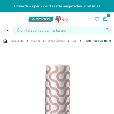
Online'dan sipariş ver, 1 saatte mağazadan ücretsiz al!
0
Ana Sayfa
Makyaj
Tırnak Ürünleri
Oje
Pastel Nude Oje No: 760