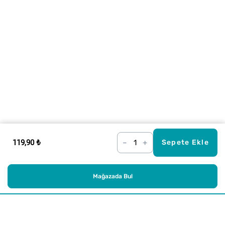
119,90 ₺
–
+
Sepete Ekle
Mağazada Bul