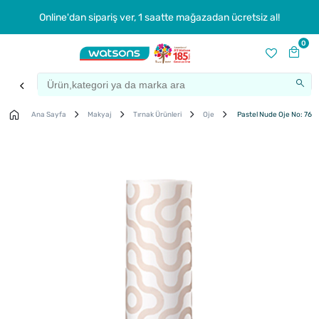
Online'dan sipariş ver, 1 saatte mağazadan ücretsiz al!
0
Ana Sayfa
Makyaj
Tırnak Ürünleri
Oje
Pastel Nude Oje No: 761