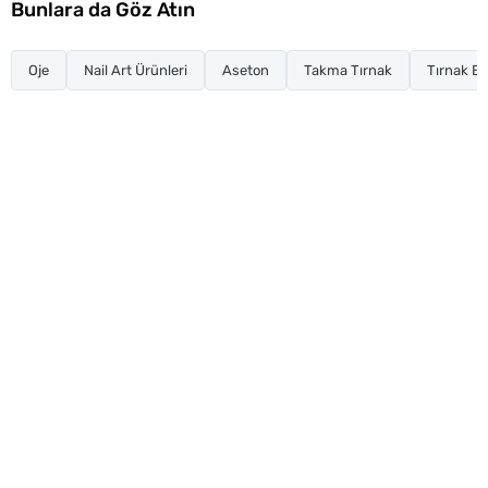
Bunlara da Göz Atın
Oje
Nail Art Ürünleri
Aseton
Takma Tırnak
Tırnak Ba