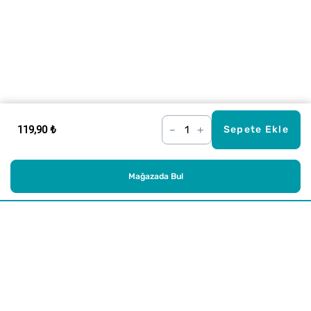
119,90 ₺
–
+
Sepete Ekle
Mağazada Bul