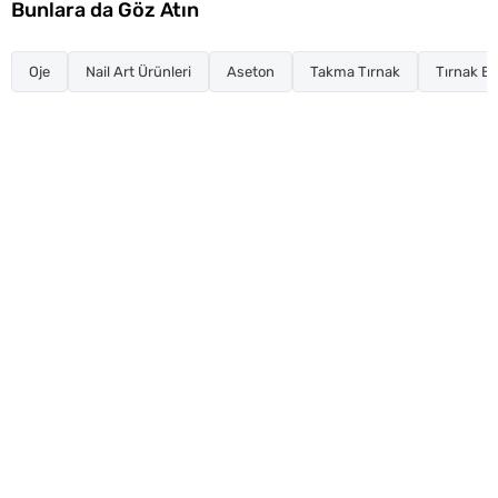
Bunlara da Göz Atın
Oje
Nail Art Ürünleri
Aseton
Takma Tırnak
Tırnak Ba