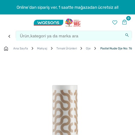
Online'dan sipariş ver, 1 saatte mağazadan ücretsiz al!
0
Ana Sayfa
Makyaj
Tırnak Ürünleri
Oje
Pastel Nude Oje No: 765