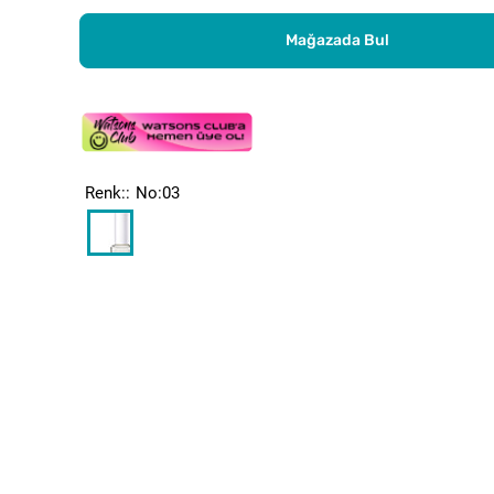
Mağazada Bul
Renk:
No:03