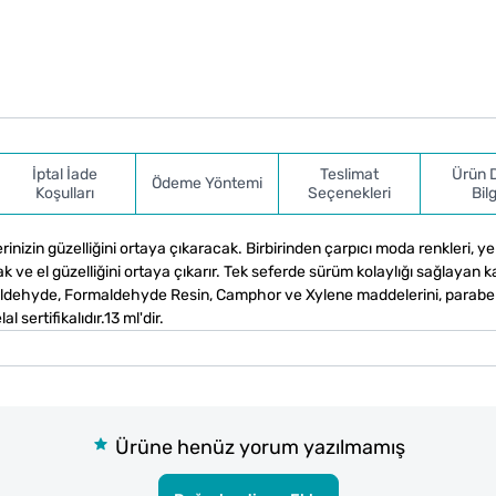
İptal İade
Teslimat
Ürün 
Ödeme Yöntemi
Koşulları
Seçenekleri
Bilg
erinizin güzelliğini ortaya çıkaracak. Birbirinden çarpıcı moda renkleri, ye
ak ve el güzelliğini ortaya çıkarır. Tek seferde sürüm kolaylığı sağlayan k
rmaldehyde, Formaldehyde Resin, Camphor ve Xylene maddelerini, paraben
sertifikalıdır.13 ml'dir.
Ürüne henüz yorum yazılmamış