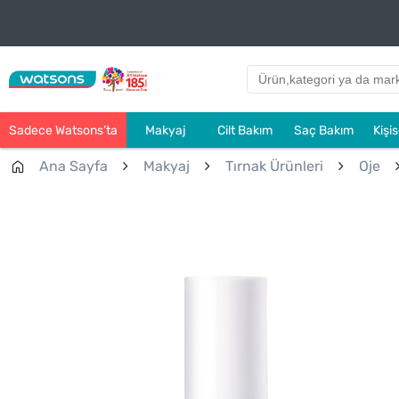
Sadece Watsons’ta
Makyaj
Cilt Bakım
Saç Bakım
Kişi
Ana Sayfa
Makyaj
Tırnak Ürünleri
Oje