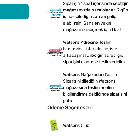
Siparişin 1 saat içerisinde seçtiğin
mağazamızda hazır olacak! 7 gün
içinde dilediğin zaman gelip
alabilirsin. Sana en yakın
mağazamızı seçmek için tıkla!
Watsons Adresine Teslim
İster evine, ister ofisine, ister
arkadaşına! Dilediğin adresi gir,
siparişini o adrese teslim edelim.
Watsons Mağazadan Teslim
Siparişini dilediğin Watsons
mağazasına teslim edelim,
bilgilendirme geldiğinde siparişini
gel al!
Ödeme Seçenekleri
Watsons Club