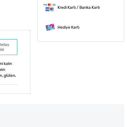
Kredi Kartı / Banka Kartı
Hediye Kartı
Detay
isi
ni kalın
alın
, glüten,