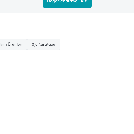
Değerlendirme Ekle
kım Ürünleri
Oje Kurutucu