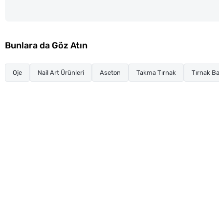
Bunlara da Göz Atın
Oje
Nail Art Ürünleri
Aseton
Takma Tırnak
Tırnak Ba