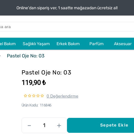
Online'dan sipariş ver, 1 saatte mağazadan ücretsiz al!
sel Bakım
Sağlıklı Yaşam
Erkek Bakım
Parfüm
Aksesuar
Pastel Oje No: 03
Pastel Oje No: 03
119,90 ₺
0 Değerlendirme
Ürün Kodu
116846
–
+
Sepete Ekle