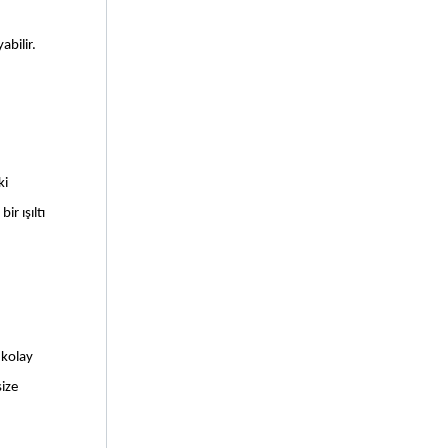
bilir. 
i 
 ışıltı 
kolay 
ize 