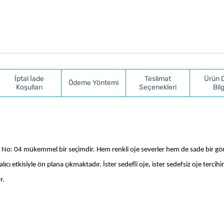
İptal İade
Teslimat
Ürün 
Ödeme Yöntemi
Koşulları
Seçenekleri
Bilg
Oje No: 04 mükemmel bir seçimdir. Hem renkli oje severler hem de sade bir g
cı etkisiyle ön plana çıkmaktadır. İster sedefli oje, ister sedefsiz oje tercihin
r. 