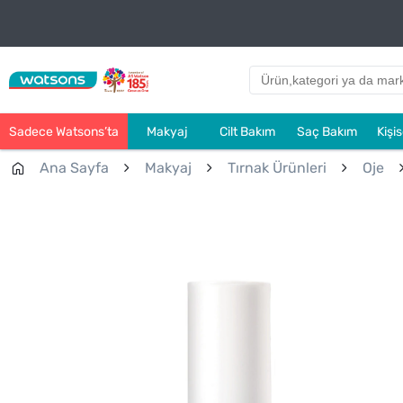
Sadece Watsons’ta
Makyaj
Cilt Bakım
Saç Bakım
Kişi
Ana Sayfa
Makyaj
Tırnak Ürünleri
Oje