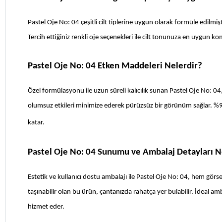
Pastel Oje No: 04 çeşitli cilt tiplerine uygun olarak formüle edilmişti
Tercih ettiğiniz renkli oje seçenekleri ile cilt tonunuza en uygun kom
Pastel Oje No: 04 Etken Maddeleri Nelerdir?
Özel formülasyonu ile uzun süreli kalıcılık sunan Pastel Oje No: 04
olumsuz etkileri minimize ederek pürüzsüz bir görünüm sağlar. %98 b
katar.
Pastel Oje No: 04 Sunumu ve Ambalaj Detayları N
Estetik ve kullanıcı dostu ambalajı ile Pastel Oje No: 04, hem görs
taşınabilir olan bu ürün, çantanızda rahatça yer bulabilir. İdeal am
hizmet eder.