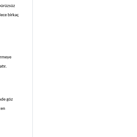
pürüzsüz 
ece birkaç 
irmeye 
tır. 
nde göz 
ten 