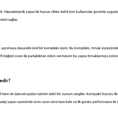
r. Hipoalerjenik yapısı ile hassas ciltler dahil tüm kullanıcılar güvenle uygulaya
bini sağlar. 
, aşınmaya dayanıklı özel bir kompleks içerir. Bu kompleks, tırnak yüzeyindek
eğeni oranı ile parlaklıktan ödün vermeyen bu yapısı tırnaklarınıza üstün bir
edir?
el hem de işlevsel açıdan tatmin edici bir sunum sergiler. Kompakt boyutu ile 
balaj yapısı sayesinde ürün uzun süre taze kalır ve ilk günkü performansı ile s