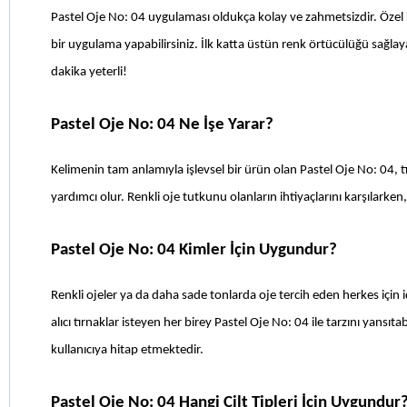
Pastel Oje No: 04 uygulaması oldukça kolay ve zahmetsizdir. Özel ke
bir uygulama yapabilirsiniz. İlk katta üstün renk örtücülüğü sağlayar
dakika yeterli!
Pastel Oje No: 04 Ne İşe Yarar?
Kelimenin tam anlamıyla işlevsel bir ürün olan Pastel Oje No: 04, 
yardımcı olur. Renkli oje tutkunu olanların ihtiyaçlarını karşılarken
Pastel Oje No: 04 Kimler İçin Uygundur?
Renkli ojeler ya da daha sade tonlarda oje tercih eden herkes için 
alıcı tırnaklar isteyen her birey Pastel Oje No: 04 ile tarzını yansı
kullanıcıya hitap etmektedir.
Pastel Oje No: 04 Hangi Cilt Tipleri İçin Uygundur