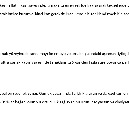
sim flat fırçası sayesinde, tırnağınızı en iyi şekilde kavrayarak tek seferde 
ak hızlıca kurur ve ikinci katı gereksiz kılar. Kendinizi renklendirmek için sad
tırnak yüzeyindeki soyulmayı önlemeye ve tırnak uçlarındaki aşınmayı iyileşt
, ultra parlak yapısı sayesinde tırnaklarınızı 5 günden fazla süre boyunca parla
ideal bir seçenek sunar. Günlük yaşamında farklılık arayan ya da özel günleri
tabilir. %97 beğeni oranıyla örtücülük sağlayan bu ürün, her yaştan ve cinsiyet
?