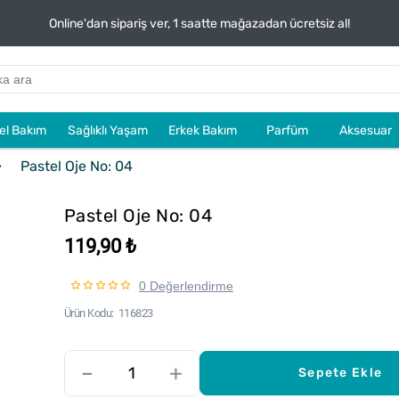
Online'dan sipariş ver, 1 saatte mağazadan ücretsiz al!
sel Bakım
Sağlıklı Yaşam
Erkek Bakım
Parfüm
Aksesuar
Pastel Oje No: 04
Pastel Oje No: 04
119,90 ₺
0 Değerlendirme
Ürün Kodu
116823
–
+
Sepete Ekle