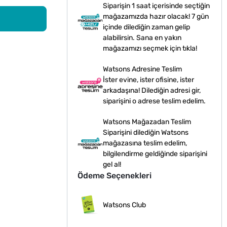
Siparişin 1 saat içerisinde seçtiğin
mağazamızda hazır olacak! 7 gün
içinde dilediğin zaman gelip
alabilirsin. Sana en yakın
mağazamızı seçmek için tıkla!
Watsons Adresine Teslim
İster evine, ister ofisine, ister
arkadaşına! Dilediğin adresi gir,
siparişini o adrese teslim edelim.
Watsons Mağazadan Teslim
Siparişini dilediğin Watsons
mağazasına teslim edelim,
bilgilendirme geldiğinde siparişini
gel al!
Ödeme Seçenekleri
Watsons Club