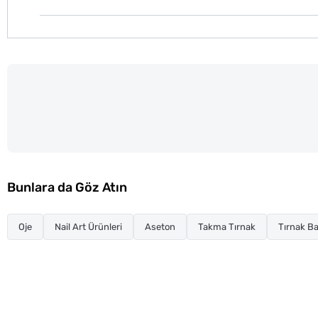
Bunlara da Göz Atın
Oje
Nail Art Ürünleri
Aseton
Takma Tırnak
Tırnak Ba