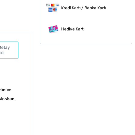
Kredi Kartı / Banka Kartı
Hediye Kartı
Detay
isi
örünüm 
iz olsun, 