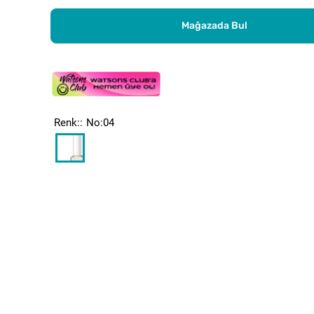
Mağazada Bul
Renk:
No:04