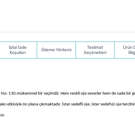
İptal İade
Teslimat
Ürün 
Ödeme Yöntemi
Koşulları
Seçenekleri
Bilg
Oje No: 130 mükemmel bir seçimdir. Hem renkli oje severler hem de sade bir 
cı etkisiyle ön plana çıkmaktadır. İster sedefli oje, ister sedefsiz oje tercihin
or. 