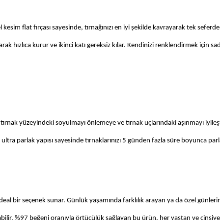
esim flat fırçası sayesinde, tırnağınızı en iyi şekilde kavrayarak tek seferde
ak hızlıca kurur ve ikinci katı gereksiz kılar. Kendinizi renklendirmek için sad
 tırnak yüzeyindeki soyulmayı önlemeye ve tırnak uçlarındaki aşınmayı iyileş
, ultra parlak yapısı sayesinde tırnaklarınızı 5 günden fazla süre boyunca parla
ideal bir seçenek sunar. Günlük yaşamında farklılık arayan ya da özel günleri
ıtabilir. %97 beğeni oranıyla örtücülük sağlayan bu ürün, her yaştan ve cinsiye