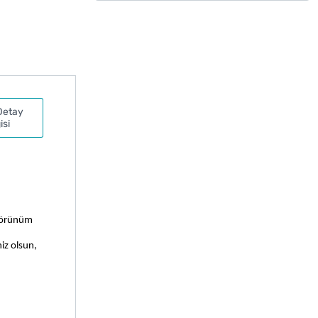
Detay
isi
görünüm 
iz olsun, 