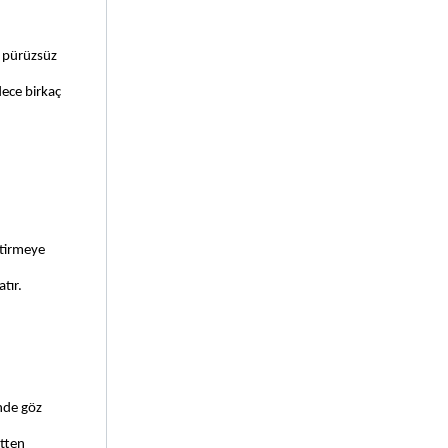
 pürüzsüz 
ece birkaç 
tirmeye 
tır. 
nde göz 
tten 