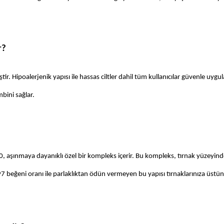
r?
ir. Hipoalerjenik yapısı ile hassas ciltler dahil tüm kullanıcılar güvenle uygula
bini sağlar. 
0, aşınmaya dayanıklı özel bir kompleks içerir. Bu kompleks, tırnak yüzeyinde
eğeni oranı ile parlaklıktan ödün vermeyen bu yapısı tırnaklarınıza üstün bir