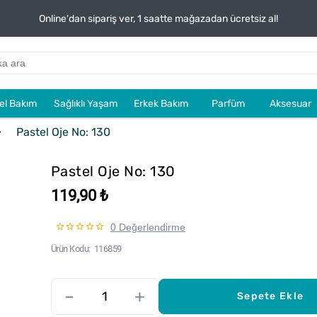
Online'dan sipariş ver, 1 saatte mağazadan ücretsiz al!
sel Bakım
Sağlıklı Yaşam
Erkek Bakım
Parfüm
Aksesuar
Pastel Oje No: 130
Pastel Oje No: 130
119,90 ₺
0 Değerlendirme
Ürün Kodu
116859
–
+
Sepete Ekle