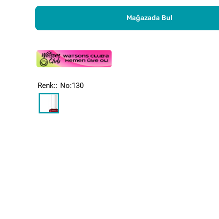
Mağazada Bul
Renk:
No:130