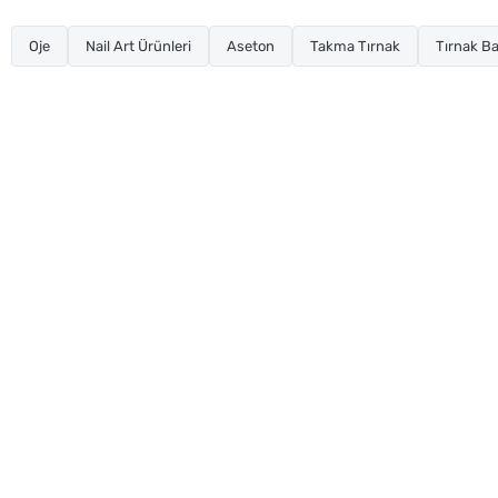
Oje
Nail Art Ürünleri
Aseton
Takma Tırnak
Tırnak Ba