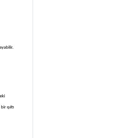
yabilir. 
ki 
 ışıltı 