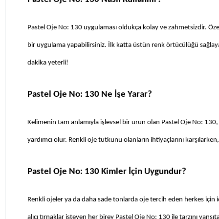
Pastel Oje No: 130 uygulaması oldukça kolay ve zahmetsizdir. Özel k
bir uygulama yapabilirsiniz. İlk katta üstün renk örtücülüğü sağlayar
dakika yeterli!
Pastel Oje No: 130 Ne İşe Yarar?
Kelimenin tam anlamıyla işlevsel bir ürün olan Pastel Oje No: 130,
yardımcı olur. Renkli oje tutkunu olanların ihtiyaçlarını karşılarken
Pastel Oje No: 130 Kimler İçin Uygundur?
Renkli ojeler ya da daha sade tonlarda oje tercih eden herkes için 
alıcı tırnaklar isteyen her birey Pastel Oje No: 130 ile tarzını yans