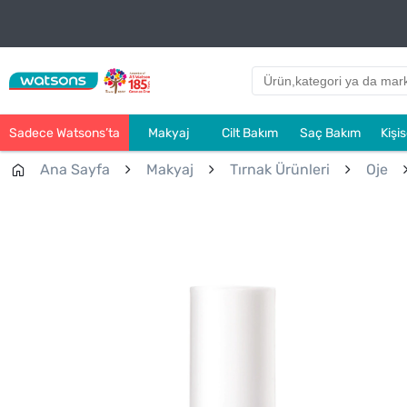
Sadece Watsons’ta
Makyaj
Cilt Bakım
Saç Bakım
Kişi
Ana Sayfa
Makyaj
Tırnak Ürünleri
Oje