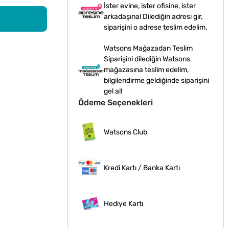
İster evine, ister ofisine, ister
arkadaşına! Dilediğin adresi gir,
siparişini o adrese teslim edelim.
Watsons Mağazadan Teslim
Siparişini dilediğin Watsons
mağazasına teslim edelim,
bilgilendirme geldiğinde siparişini
gel al!
Ödeme Seçenekleri
Watsons Club
Kredi Kartı / Banka Kartı
Hediye Kartı